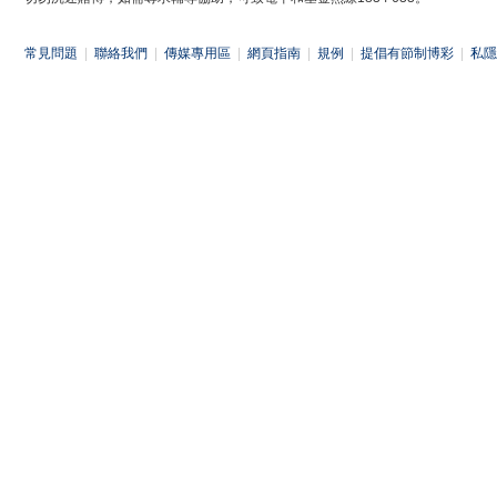
常見問題
|
聯絡我們
|
傳媒專用區
|
網頁指南
|
規例
|
提倡有節制博彩
|
私隱