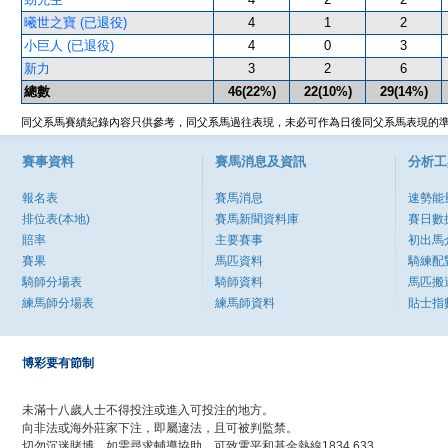
曦世之寶 (已退役)
4
1
2
小巨人 (已退役)
4
0
3
新力
3
2
6
總數
46(22%)
22(10%)
29(14%)
同父系馬賽績紀錄內容只供參考，同父系馬過往表現，未必可作為日後同父系馬表現的
賽事資料
賽馬消息及資訊
分析工
報名表
賽馬消息
速勢能
排位表(本地)
賽馬新聞資料庫
賽日數
賠率
主要賽事
初出馬
賽果
馬匹資料
騎練配
騎師分場表
騎師資料
馬匹搬
練馬師分場表
練馬師資料
貼士指
博彩要有節制
未滿十八歲人士不得投注或進入可投注的地方。
向非法或海外莊家下注，即屬違法，且可被判監禁。
切勿沉迷賭博，如需尋求輔導協助，可致電平和基金熱線1834 633。