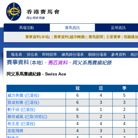
馬場活動
賽馬資訊
足球資訊
賽事資料(本地)
|
賽事資料(越洋轉播)
|
賽馬新聞
|
主要賽事
|
視聽播
報名表
排位表
即時賠率
練馬師分場表
騎師分場表
參考資料
統計
同父系馬賽績紀錄 - Swiss Ace
冠
亞
季
威力奔騰 (已退役)
6
4
5
寶成智勝 (已退役)
6
3
3
豹子頭 (已退役)
6
1
2
勝得威風 (已取消登記)
5
2
1
有主意 (已退役)
4
4
4
皇龍飛將
4
3
1
勁先生
4
2
2