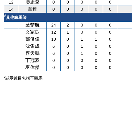
廖康銘
12
0
0
0
0
0
韋達
14
0
0
0
0
0
#
其他練馬師
葉楚航
24
2
0
0
0
文家良
12
1
0
0
0
鄭俊偉
10
0
1
1
0
沈集成
6
0
1
0
0
容天鵬
6
0
1
0
0
丁冠豪
0
0
0
0
0
巫偉傑
0
0
0
0
0
*顯示數目包括平頭馬