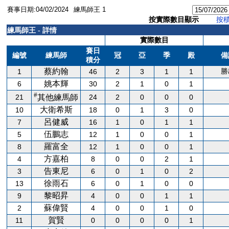
賽事日期:04/02/2024
練馬師王 1
按實際數目顯示
按
練馬師王 - 詳情
實際數目
賽日
編號
練馬師
冠
亞
季
殿
備
積分
蔡約翰
勝
1
46
2
3
1
1
姚本輝
6
30
2
1
0
1
#
21
24
2
0
0
0
其他練馬師
大衛希斯
10
18
0
1
3
0
呂健威
7
16
1
0
1
1
伍鵬志
5
12
1
0
0
1
羅富全
8
12
1
0
0
1
方嘉柏
4
8
0
0
2
1
告東尼
3
6
0
1
0
2
徐雨石
13
6
0
1
0
0
黎昭昇
9
4
0
0
1
1
蘇偉賢
2
4
0
0
1
0
賀賢
11
0
0
0
0
1