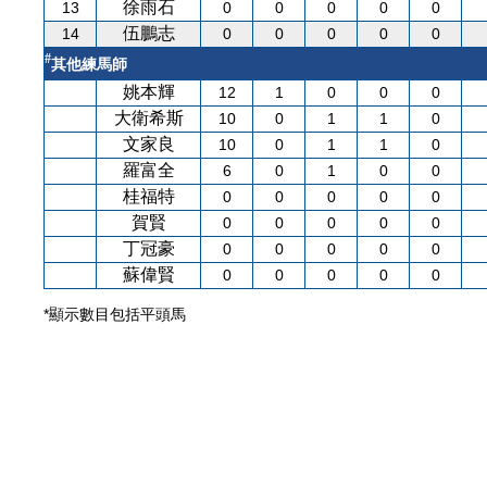
徐雨石
13
0
0
0
0
0
伍鵬志
14
0
0
0
0
0
#
其他練馬師
姚本輝
12
1
0
0
0
大衛希斯
10
0
1
1
0
文家良
10
0
1
1
0
羅富全
6
0
1
0
0
桂福特
0
0
0
0
0
賀賢
0
0
0
0
0
丁冠豪
0
0
0
0
0
蘇偉賢
0
0
0
0
0
*顯示數目包括平頭馬