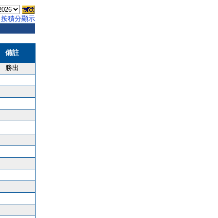
按積分顯示
備註
勝出