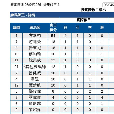
賽事日期:08/04/2026
練馬師王 1
按實際數目顯示
練馬師王 - 詳情
實際數目
賽日
編號
練馬師
冠
亞
季
殿
積分
方嘉柏
1
54
4
1
0
0
游達榮
7
18
1
1
0
1
告東尼
5
18
1
1
0
0
蔡約翰
10
16
1
0
1
1
沈集成
11
12
1
0
0
0
#
21
12
1
0
0
0
其他練馬師
呂健威
2
10
0
1
1
0
韋達
4
10
0
1
1
0
葉楚航
12
10
0
1
1
0
鄭俊偉
8
8
0
0
2
2
巫偉傑
3
4
0
0
1
4
廖康銘
6
0
0
0
0
1
黎昭昇
9
0
0
0
0
0