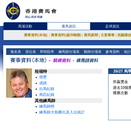
馬場活動
賽馬資訊
足球資訊
賽事資料(本地)
|
賽事資料(越洋轉播)
|
賽馬新聞
|
主要賽事
|
視聽播
報名表
排位表
即時賠率
練馬師分場表
騎師分場表
參考資料
統計
桂福特
26/27 馬
簡歷
所贏獎金
成績
過去10個
出馬紀錄
獲勝次數
馬匹紀錄
其他練馬師
練馬師榜
練馬師大熱勝出及入位統計