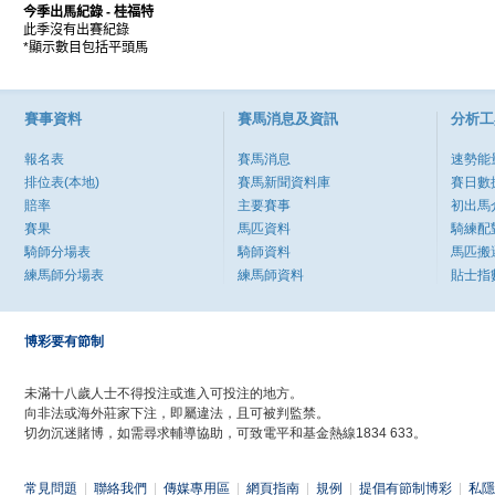
今季出馬紀錄
- 桂福特
此季沒有出賽紀錄
*顯示數目包括平頭馬
賽事資料
賽馬消息及資訊
分析工
報名表
賽馬消息
速勢能
排位表(本地)
賽馬新聞資料庫
賽日數
賠率
主要賽事
初出馬
賽果
馬匹資料
騎練配
騎師分場表
騎師資料
馬匹搬
練馬師分場表
練馬師資料
貼士指
博彩要有節制
未滿十八歲人士不得投注或進入可投注的地方。
向非法或海外莊家下注，即屬違法，且可被判監禁。
切勿沉迷賭博，如需尋求輔導協助，可致電平和基金熱線1834 633。
常見問題
|
聯絡我們
|
傳媒專用區
|
網頁指南
|
規例
|
提倡有節制博彩
|
私隱