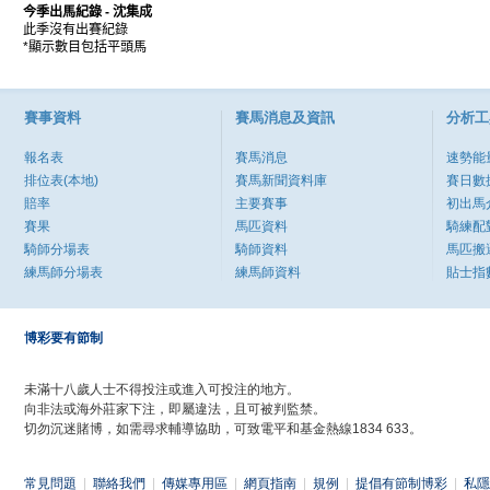
今季出馬紀錄
- 沈集成
此季沒有出賽紀錄
*顯示數目包括平頭馬
賽事資料
賽馬消息及資訊
分析工
報名表
賽馬消息
速勢能
排位表(本地)
賽馬新聞資料庫
賽日數
賠率
主要賽事
初出馬
賽果
馬匹資料
騎練配
騎師分場表
騎師資料
馬匹搬
練馬師分場表
練馬師資料
貼士指
博彩要有節制
未滿十八歲人士不得投注或進入可投注的地方。
向非法或海外莊家下注，即屬違法，且可被判監禁。
切勿沉迷賭博，如需尋求輔導協助，可致電平和基金熱線1834 633。
常見問題
|
聯絡我們
|
傳媒專用區
|
網頁指南
|
規例
|
提倡有節制博彩
|
私隱