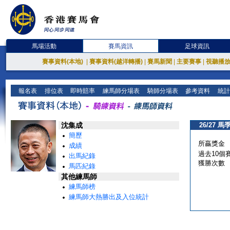
馬場活動
賽馬資訊
足球資訊
賽事資料(本地)
|
賽事資料(越洋轉播)
|
賽馬新聞
|
主要賽事
|
視聽播
報名表
排位表
即時賠率
練馬師分場表
騎師分場表
參考資料
統計
沈集成
26/27 馬
簡歷
所贏獎金
成績
過去10個
出馬紀錄
獲勝次數
馬匹紀錄
其他練馬師
練馬師榜
練馬師大熱勝出及入位統計