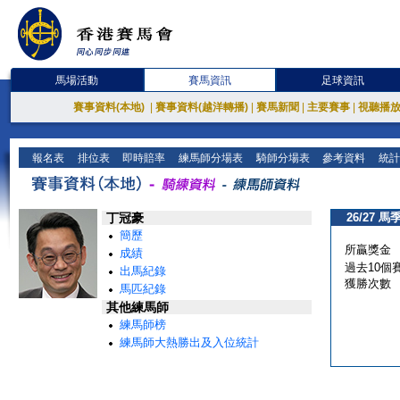
馬場活動
賽馬資訊
足球資訊
賽事資料(本地)
|
賽事資料(越洋轉播)
|
賽馬新聞
|
主要賽事
|
視聽播
報名表
排位表
即時賠率
練馬師分場表
騎師分場表
參考資料
統計
丁冠豪
26/27 馬
簡歷
所贏獎金
成績
過去10個
出馬紀錄
獲勝次數
馬匹紀錄
其他練馬師
練馬師榜
練馬師大熱勝出及入位統計