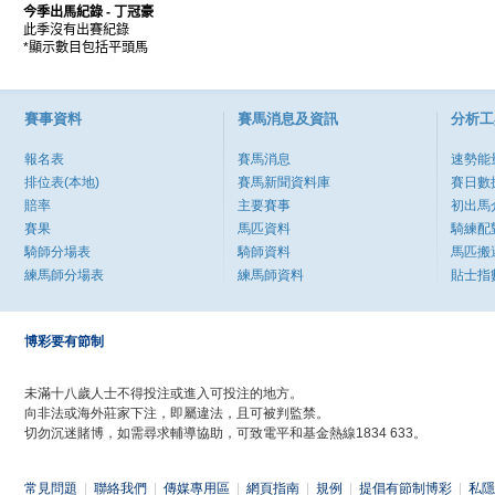
今季出馬紀錄
- 丁冠豪
此季沒有出賽紀錄
*顯示數目包括平頭馬
賽事資料
賽馬消息及資訊
分析工
報名表
賽馬消息
速勢能
排位表(本地)
賽馬新聞資料庫
賽日數
賠率
主要賽事
初出馬
賽果
馬匹資料
騎練配
騎師分場表
騎師資料
馬匹搬
練馬師分場表
練馬師資料
貼士指
博彩要有節制
未滿十八歲人士不得投注或進入可投注的地方。
向非法或海外莊家下注，即屬違法，且可被判監禁。
切勿沉迷賭博，如需尋求輔導協助，可致電平和基金熱線1834 633。
常見問題
|
聯絡我們
|
傳媒專用區
|
網頁指南
|
規例
|
提倡有節制博彩
|
私隱