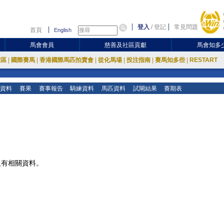
登入
/
登記
常見問題
首頁
English
馬會會員
慈善及社區貢獻
馬會知多
放區
|
國際賽馬
|
香港國際馬匹拍賣會
|
從化馬場
|
投注指南
|
賽馬知多些
|
RESTART
資料
賽果
賽事報告
騎練資料
馬匹資料
試閘結果
賽期表
沒有相關資料。