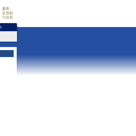
賽馬
足智彩
六合彩
少