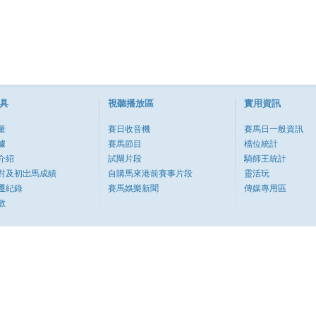
具
視聽播放區
實用資訊
量
賽日收音機
賽馬日一般資訊
據
賽馬節目
檔位統計
介紹
試閘片段
騎師王統計
對及初岀馬成績
自購馬來港前賽事片段
靈活玩
遷紀錄
賽馬娛樂新聞
傳媒專用區
數