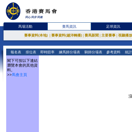
馬場活動
賽馬資訊
足球資訊
賽事資料(本地)
|
賽事資料(越洋轉播)
|
賽馬新聞
|
主要賽事
|
視聽播
報名表
排位表
即時賠率
練馬師分場表
騎師分場表
參考資料
統計
閣下可按以下連結
瀏覽本會的其他資
料。
>>
馬會主頁