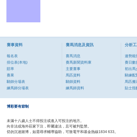
賽事資料
賽馬消息及資訊
分析工
報名表
賽馬消息
速勢能
排位表(本地)
賽馬新聞資料庫
賽日數
賠率
主要賽事
初出馬
賽果
馬匹資料
騎練配
騎師分場表
騎師資料
馬匹搬
練馬師分場表
練馬師資料
貼士指
博彩要有節制
未滿十八歲人士不得投注或進入可投注的地方。
向非法或海外莊家下注，即屬違法，且可被判監禁。
切勿沉迷賭博，如需尋求輔導協助，可致電平和基金熱線1834 633。