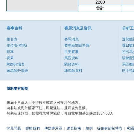
2200
合計
賽事資料
賽馬消息及資訊
分析工
報名表
賽馬消息
速勢能
排位表(本地)
賽馬新聞資料庫
賽日數
賠率
主要賽事
初出馬
賽果
馬匹資料
騎練配
騎師分場表
騎師資料
馬匹搬
練馬師分場表
練馬師資料
貼士指
博彩要有節制
未滿十八歲人士不得投注或進入可投注的地方。
向非法或海外莊家下注，即屬違法，且可被判監禁。
切勿沉迷賭博，如需尋求輔導協助，可致電平和基金熱線1834 633。
常見問題
|
聯絡我們
|
傳媒專用區
|
網頁指南
|
規例
|
提倡有節制博彩
|
私隱