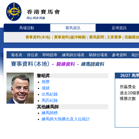
馬場活動
賽馬資訊
足球資訊
賽事資料(本地)
|
賽事資料(越洋轉播)
|
賽馬新聞
|
主要賽事
|
視聽播
報名表
排位表
即時賠率
練馬師分場表
騎師分場表
參考資料
統計
黎昭昇
26/27 馬
簡歷
所贏獎金
成績
過去10個
出馬紀錄
獲勝次數
馬匹紀錄
其他練馬師
練馬師榜
練馬師大熱勝出及入位統計