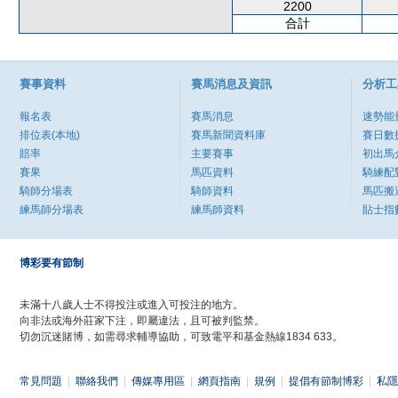
2200
合計
賽事資料
賽馬消息及資訊
分析工
報名表
賽馬消息
速勢能
排位表(本地)
賽馬新聞資料庫
賽日數
賠率
主要賽事
初出馬
賽果
馬匹資料
騎練配
騎師分場表
騎師資料
馬匹搬
練馬師分場表
練馬師資料
貼士指
博彩要有節制
未滿十八歲人士不得投注或進入可投注的地方。
向非法或海外莊家下注，即屬違法，且可被判監禁。
切勿沉迷賭博，如需尋求輔導協助，可致電平和基金熱線1834 633。
常見問題
|
聯絡我們
|
傳媒專用區
|
網頁指南
|
規例
|
提倡有節制博彩
|
私隱