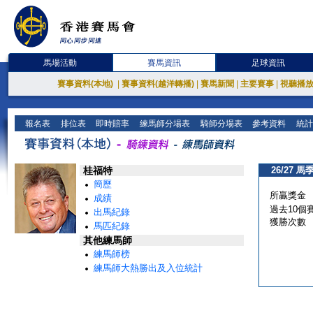
馬場活動
賽馬資訊
足球資訊
賽事資料(本地)
|
賽事資料(越洋轉播)
|
賽馬新聞
|
主要賽事
|
視聽播
報名表
排位表
即時賠率
練馬師分場表
騎師分場表
參考資料
統計
桂福特
26/27 馬
簡歷
所贏獎金
成績
過去10個
出馬紀錄
獲勝次數
馬匹紀錄
其他練馬師
練馬師榜
練馬師大熱勝出及入位統計