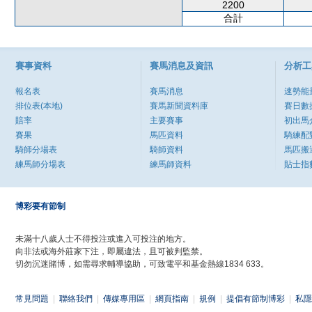
2200
合計
賽事資料
賽馬消息及資訊
分析工
報名表
賽馬消息
速勢能
排位表(本地)
賽馬新聞資料庫
賽日數
賠率
主要賽事
初出馬
賽果
馬匹資料
騎練配
騎師分場表
騎師資料
馬匹搬
練馬師分場表
練馬師資料
貼士指
博彩要有節制
未滿十八歲人士不得投注或進入可投注的地方。
向非法或海外莊家下注，即屬違法，且可被判監禁。
切勿沉迷賭博，如需尋求輔導協助，可致電平和基金熱線1834 633。
常見問題
|
聯絡我們
|
傳媒專用區
|
網頁指南
|
規例
|
提倡有節制博彩
|
私隱