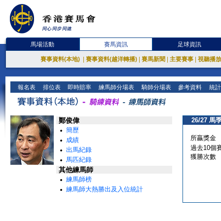
馬場活動
賽馬資訊
足球資訊
賽事資料(本地)
|
賽事資料(越洋轉播)
|
賽馬新聞
|
主要賽事
|
視聽播
報名表
排位表
即時賠率
練馬師分場表
騎師分場表
參考資料
統計
鄭俊偉
26/27 馬
簡歷
所贏獎金
成績
過去10個
出馬紀錄
獲勝次數
馬匹紀錄
其他練馬師
練馬師榜
練馬師大熱勝出及入位統計