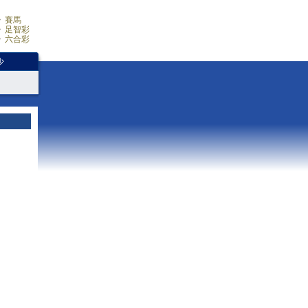
賽馬
足智彩
六合彩
少