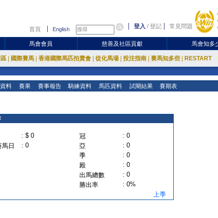
登入
/
登記
常見問題
首頁
English
馬會會員
慈善及社區貢獻
馬會知多
放區
|
國際賽馬
|
香港國際馬匹拍賣會
|
從化馬場
|
投注指南
|
賽馬知多些
|
RESTART
資料
賽果
賽事報告
騎練資料
馬匹資料
試閘結果
賽期表
季
: $ 0
: 0
冠
: 0
: 0
賽馬日
亞
: 0
季
: 0
殿
: 0
出馬總數
: 0%
勝出率
上季