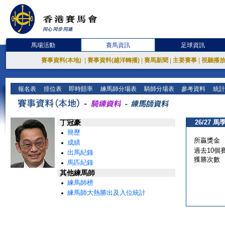
馬場活動
賽馬資訊
足球資訊
賽事資料(本地)
|
賽事資料(越洋轉播)
|
賽馬新聞
|
主要賽事
|
視聽播
報名表
排位表
即時賠率
練馬師分場表
騎師分場表
參考資料
統計
丁冠豪
26/27 馬
簡歷
所贏獎金
成績
過去10個
出馬紀錄
獲勝次數
馬匹紀錄
其他練馬師
練馬師榜
練馬師大熱勝出及入位統計