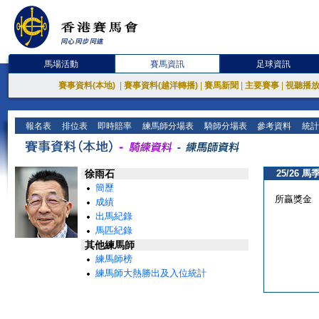
馬場活動
賽馬資訊
足球資訊
賽事資料(本地)
|
賽事資料(越洋轉播)
|
賽馬新聞
|
主要賽事
|
視聽播
報名表
排位表
即時賠率
練馬師分場表
騎師分場表
參考資料
統計
徐雨石
25/26 馬
簡歷
所贏獎金
成績
出馬紀錄
馬匹紀錄
其他練馬師
練馬師榜
練馬師大熱勝出及入位統計