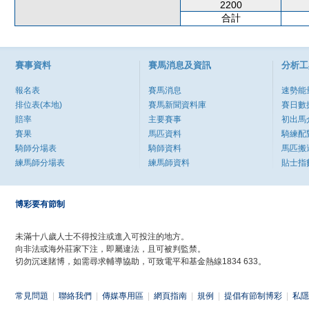
2200
合計
賽事資料
賽馬消息及資訊
分析工
報名表
賽馬消息
速勢能
排位表(本地)
賽馬新聞資料庫
賽日數
賠率
主要賽事
初出馬
賽果
馬匹資料
騎練配
騎師分場表
騎師資料
馬匹搬
練馬師分場表
練馬師資料
貼士指
博彩要有節制
未滿十八歲人士不得投注或進入可投注的地方。
向非法或海外莊家下注，即屬違法，且可被判監禁。
切勿沉迷賭博，如需尋求輔導協助，可致電平和基金熱線1834 633。
常見問題
|
聯絡我們
|
傳媒專用區
|
網頁指南
|
規例
|
提倡有節制博彩
|
私隱