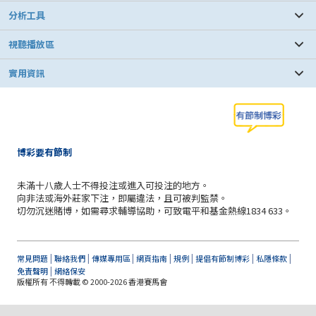
分析工具
視聽播放區
實用資訊
博彩要有節制
未滿十八歲人士不得投注或進入可投注的地方。
向非法或海外莊家下注，即屬違法，且可被判監禁。
切勿沉迷賭博，如需尋求輔導協助，可致電平和基金熱線1834 633。
|
|
|
|
|
|
|
常見問題
聯絡我們
傳媒專用區
網頁指南
規例
提倡有節制博彩
私隱條款
|
免責聲明
網絡保安
版權所有 不得轉載 © 2000-2026 香港賽馬會