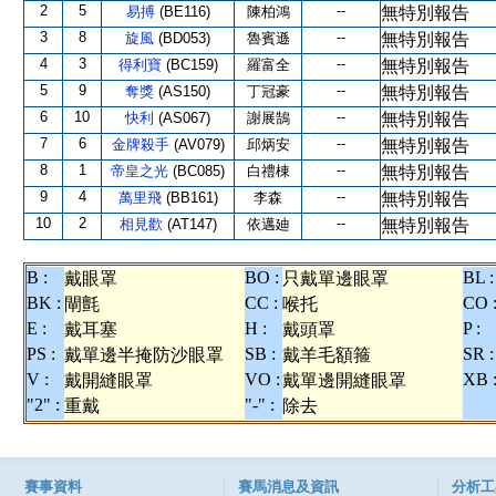
2
5
--
易搏
(BE116)
陳柏鴻
無特別報告
3
8
--
旋風
(BD053)
魯賓遜
無特別報告
4
3
--
得利寶
(BC159)
羅富全
無特別報告
5
9
--
奪獎
(AS150)
丁冠豪
無特別報告
6
10
--
快利
(AS067)
謝展鵠
無特別報告
7
6
--
金牌殺手
(AV079)
邱炳安
無特別報告
8
1
--
帝皇之光
(BC085)
白禮棟
無特別報告
9
4
--
萬里飛
(BB161)
李森
無特別報告
10
2
--
相見歡
(AT147)
依邁廸
無特別報告
B :
BO :
BL :
戴眼罩
只戴單邊眼罩
BK :
CC :
CO 
閘氈
喉托
E :
H :
P :
戴耳塞
戴頭罩
PS :
SB :
SR :
戴單邊半掩防沙眼罩
戴羊毛額箍
V :
VO :
XB 
戴開縫眼罩
戴單邊開縫眼罩
"2" :
"-" :
重戴
除去
賽事資料
賽馬消息及資訊
分析工