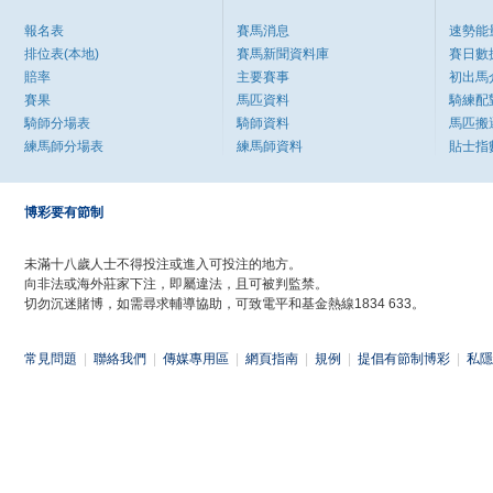
報名表
賽馬消息
速勢能
排位表(本地)
賽馬新聞資料庫
賽日數
賠率
主要賽事
初出馬
賽果
馬匹資料
騎練配
騎師分場表
騎師資料
馬匹搬
練馬師分場表
練馬師資料
貼士指
博彩要有節制
未滿十八歲人士不得投注或進入可投注的地方。
向非法或海外莊家下注，即屬違法，且可被判監禁。
切勿沉迷賭博，如需尋求輔導協助，可致電平和基金熱線1834 633。
常見問題
|
聯絡我們
|
傳媒專用區
|
網頁指南
|
規例
|
提倡有節制博彩
|
私隱