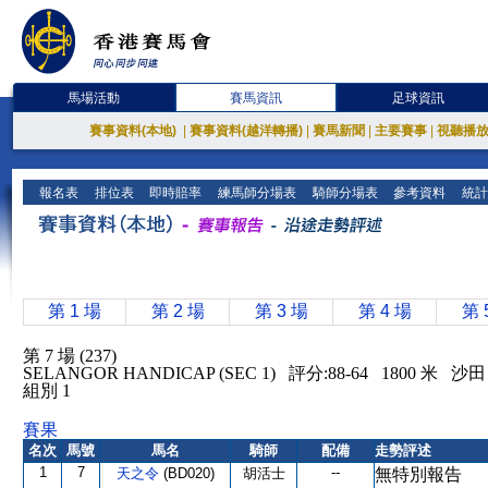
馬場活動
賽馬資訊
足球資訊
賽事資料(本地)
|
賽事資料(越洋轉播)
|
賽馬新聞
|
主要賽事
|
視聽播
報名表
排位表
即時賠率
練馬師分場表
騎師分場表
參考資料
統計
第 1 場
第 2 場
第 3 場
第 4 場
第 
第 7 場 (237)
SELANGOR HANDICAP (SEC 1) 評分:88-64 1800 米
組別 1
賽果
名次
馬號
馬名
騎師
配備
走勢評述
1
7
--
天之令
(BD020)
胡活士
無特別報告