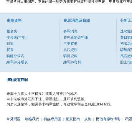
重溫片段出現偏差。本會已盡一切努力務求有關資料盡可能準確，馬會就此並無責
賽事資料
賽馬消息及資訊
分析工
報名表
賽馬消息
速勢能
排位表(本地)
賽馬新聞資料庫
賽日數
賠率
主要賽事
初出馬
賽果
馬匹資料
騎練配
騎師分場表
騎師資料
馬匹搬
練馬師分場表
練馬師資料
貼士指
博彩要有節制
未滿十八歲人士不得投注或進入可投注的地方。
向非法或海外莊家下注，即屬違法，且可被判監禁。
切勿沉迷賭博，如需尋求輔導協助，可致電平和基金熱線1834 633。
常見問題
|
聯絡我們
|
傳媒專用區
|
網頁指南
|
規例
|
提倡有節制博彩
|
私隱