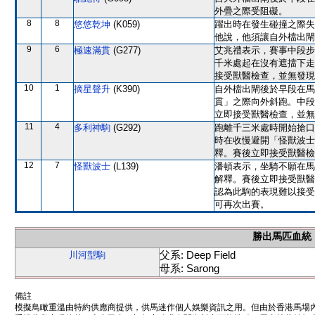
外疊之際受阻礙。
8
8
悠悠乾坤
(K059)
躍出時在發生碰撞之際失
他說，他須讓自外檔出閘
9
6
極速滿貫
(G277)
艾兆禮表示，賽事中段步
千米處起在沒有遮擋下走
接受獸醫檢查，並無發現
10
1
摘星聲升
(K390)
自外檔出閘後於早段在馬
貫」之際向外斜跑。中段
立即接受獸醫檢查，並無
11
4
多利神駒
(G292)
跑離千三米處時開始搶口
時在收慢避開「怪獸波士
釋。賽後立即接受獸醫檢
12
7
怪獸波士
(L139)
潘頓表示，坐騎不願在馬
解釋。賽後立即接受獸醫
認為此駒的表現難以接受
可再次出賽。
勝出馬匹血統
父系: Deep Field
川河型駒
母系: Sarong
備註
模擬鳥瞰重溫由特約供應商提供，供馬迷作個人娛樂資訊之用。但由於香港馬場