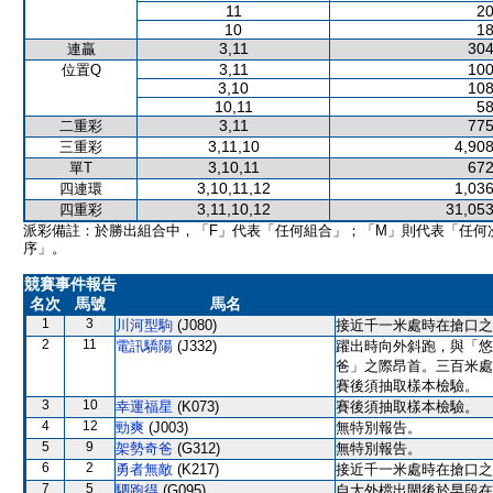
11
20
10
18
3,11
304
連贏
3,11
100
位置Q
3,10
108
10,11
58
3,11
775
二重彩
3,11,10
4,908
三重彩
3,10,11
672
單T
3,10,11,12
1,036
四連環
3,11,10,12
31,053
四重彩
派彩備註：於勝出組合中，「F」代表「任何組合」；「M」則代表「任何
序」。
競賽事件報告
名次
馬號
馬名
1
3
川河型駒
(J080)
接近千一米處時在搶口之
2
11
電訊驕陽
(J332)
躍出時向外斜跑，與「悠
爸」之際昂首。三百米處
賽後須抽取樣本檢驗。
3
10
幸運福星
(K073)
賽後須抽取樣本檢驗。
4
12
勁爽
(J003)
無特別報告。
5
9
架勢奇爸
(G312)
無特別報告。
6
2
勇者無敵
(K217)
接近千一米處時在搶口之
7
5
駟跑得
(G095)
自大外檔出閘後於早段在