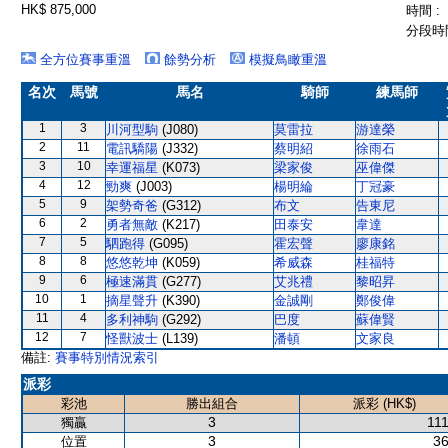
HK$ 875,000
時間 :
分段時間
全方位賽事重溫
餘勢分析
模擬鳥瞰重溫
名次
馬號
馬名
騎師
練馬師
1
3
川河型駒
(J080)
莫雷拉
游達榮
2
11
電訊驕陽
(J332)
蔡明紹
徐雨石
3
10
幸運福星
(K073)
梁家俊
巫偉傑
4
12
勁爽
(J003)
楊明綸
丁冠豪
5
9
架勢奇爸
(G312)
布文
告東尼
6
2
勇者無敵
(K217)
田泰安
韋達
7
5
駟跑得
(G095)
霍宏聲
廖康銘
8
8
悠悠乾坤
(K059)
希威森
桂福特
9
6
極速滿貫
(G277)
艾兆禮
黎昭昇
10
1
摘星聲升
(K390)
金誠剛
鄭俊偉
11
4
多利神駒
(G292)
巴度
蘇偉賢
12
7
怪獸波士
(L139)
潘頓
文家良
備註:
賽事特別情況索引
派彩
彩池
勝出組合
派彩 (HK$)
3
111
獨贏
3
36
位置