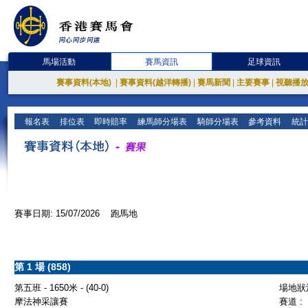
馬場活動
賽馬資訊
足球資訊
賽事資料(本地)
|
賽事資料(越洋轉播)
|
賽馬新聞
|
主要賽事
|
視聽播
報名表
排位表
即時賠率
練馬師分場表
騎師分場表
參考資料
統計
賽事日期: 15/07/2026 跑馬地
第 1 場 (858)
第五班 - 1650米 - (40-0)
場地狀況
摩法神采讓賽
賽道 :