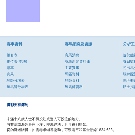
賽事資料
賽馬消息及資訊
分析工
報名表
賽馬消息
速勢能
排位表(本地)
賽馬新聞資料庫
賽日數
賠率
主要賽事
初出馬
賽果
馬匹資料
騎練配
騎師分場表
騎師資料
馬匹搬
練馬師分場表
練馬師資料
貼士指
博彩要有節制
未滿十八歲人士不得投注或進入可投注的地方。
向非法或海外莊家下注，即屬違法，且可被判監禁。
切勿沉迷賭博，如需尋求輔導協助，可致電平和基金熱線1834 633。