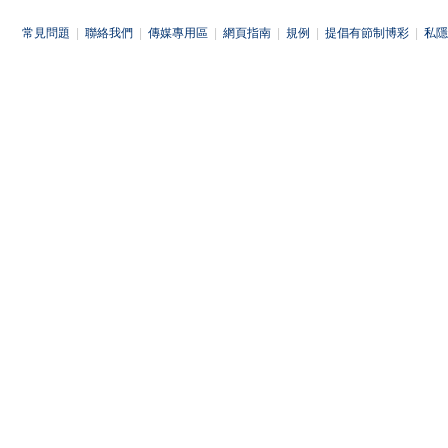
常見問題
|
聯絡我們
|
傳媒專用區
|
網頁指南
|
規例
|
提倡有節制博彩
|
私隱