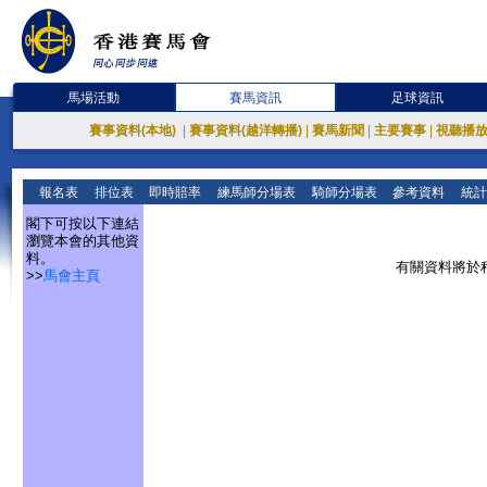
馬場活動
賽馬資訊
足球資訊
賽事資料(本地)
|
賽事資料(越洋轉播)
|
賽馬新聞
|
主要賽事
|
視聽播
報名表
排位表
即時賠率
練馬師分場表
騎師分場表
參考資料
統計
閣下可按以下連結
瀏覽本會的其他資
料。
有關資料將於
>>
馬會主頁