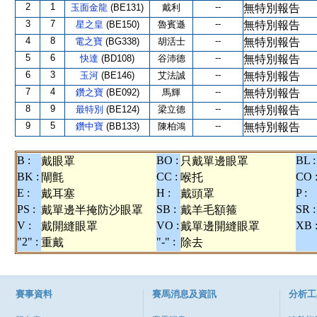
2
1
--
玉面金龍
(BE131)
戴利
無特別報告
3
7
--
星之皇
(BE150)
魯賓遜
無特別報告
4
8
--
電之寶
(BG338)
胡活士
無特別報告
5
6
--
快達
(BD108)
谷沛德
無特別報告
6
3
--
玉河
(BE146)
艾法誠
無特別報告
7
4
--
鑽之寶
(BE092)
馬輝
無特別報告
8
9
--
最特別
(BE124)
梁立德
無特別報告
9
5
--
鑽中寶
(BB133)
陳柏鴻
無特別報告
B :
BO :
BL :
戴眼罩
只戴單邊眼罩
BK :
CC :
CO 
閘氈
喉托
E :
H :
P :
戴耳塞
戴頭罩
PS :
SB :
SR :
戴單邊半掩防沙眼罩
戴羊毛額箍
V :
VO :
XB 
戴開縫眼罩
戴單邊開縫眼罩
"2" :
"-" :
重戴
除去
賽事資料
賽馬消息及資訊
分析工