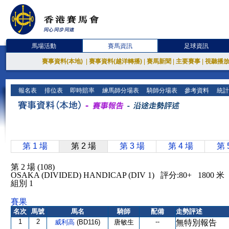
馬場活動
賽馬資訊
足球資訊
賽事資料(本地)
|
賽事資料(越洋轉播)
|
賽馬新聞
|
主要賽事
|
視聽播
報名表
排位表
即時賠率
練馬師分場表
騎師分場表
參考資料
統計
第 1 場
第 2 場
第 3 場
第 4 場
第 
第 2 場 (108)
OSAKA (DIVIDED) HANDICAP (DIV 1) 評分:80+ 18
組別 1
賽果
名次
馬號
馬名
騎師
配備
走勢評述
1
2
--
威利高
(BD116)
唐敏生
無特別報告