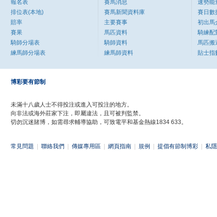
報名表
賽馬消息
速勢能
排位表(本地)
賽馬新聞資料庫
賽日數
賠率
主要賽事
初出馬
賽果
馬匹資料
騎練配
騎師分場表
騎師資料
馬匹搬
練馬師分場表
練馬師資料
貼士指
博彩要有節制
未滿十八歲人士不得投注或進入可投注的地方。
向非法或海外莊家下注，即屬違法，且可被判監禁。
切勿沉迷賭博，如需尋求輔導協助，可致電平和基金熱線1834 633。
常見問題
|
聯絡我們
|
傳媒專用區
|
網頁指南
|
規例
|
提倡有節制博彩
|
私隱