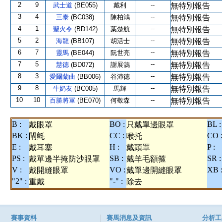
2
9
--
武士道
(BE055)
戴利
無特別報告
3
4
--
三泰
(BC038)
陳柏鴻
無特別報告
4
1
--
聖火令
(BD142)
葉楚航
無特別報告
5
2
--
海龍
(BB107)
胡活士
無特別報告
6
7
--
靈馬
(BE044)
阮世亮
無特別報告
7
5
--
慧德
(BD072)
謝展鵠
無特別報告
8
3
--
愛爾蘭曲
(BB006)
谷沛德
無特別報告
9
8
--
牛奶友
(BC005)
馬輝
無特別報告
10
10
--
百勝將軍
(BE070)
何敬森
無特別報告
B :
BO :
BL :
戴眼罩
只戴單邊眼罩
BK :
CC :
CO 
閘氈
喉托
E :
H :
P :
戴耳塞
戴頭罩
PS :
SB :
SR :
戴單邊半掩防沙眼罩
戴羊毛額箍
V :
VO :
XB 
戴開縫眼罩
戴單邊開縫眼罩
"2" :
"-" :
重戴
除去
賽事資料
賽馬消息及資訊
分析工