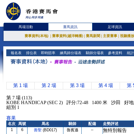
馬場活動
賽馬資訊
足球資訊
賽事資料(本地)
|
賽事資料(越洋轉播)
|
賽馬新聞
|
主要賽事
|
視聽播
報名表
排位表
即時賠率
練馬師分場表
騎師分場表
參考資料
統計
第 1 場
第 2 場
第 3 場
第 4 場
第 
第 7 場 (113)
KOBE HANDICAP (SEC 2) 評分:72-48 1400 米 沙田 
組別 1
賽果
名次
馬號
馬名
騎師
配備
走勢評述
1
6
--
善聖
(BD017)
魯賓遜
無特別報告