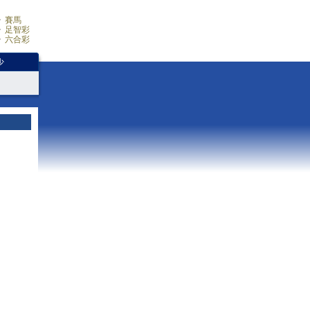
賽馬
足智彩
六合彩
少