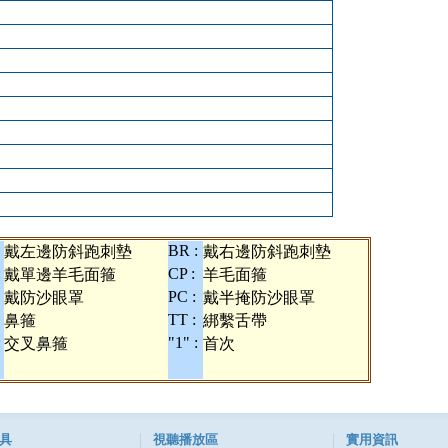
BR :
戴左邊防斜跑刺墊
戴右邊防斜跑刺墊
:
CP :
戴單邊羊毛面箍
羊毛面箍
PC :
戴防沙眼罩
戴半掩防沙眼罩
TT :
鼻箍
綁繫舌帶
:
"1" :
交叉鼻箍
首次
具
視聽播放區
實用資訊