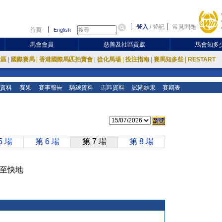
登入
/
登記
常見問題
首頁
English
馬會會員
慈善及社區貢獻
馬會知多
放區
|
國際賽馬
|
香港國際馬匹拍賣會
|
從化馬場
|
投注指南
|
賽馬知多些
|
RESTART
資料
賽果
賽事報告
騎練資料
馬匹資料
試閘結果
賽期表
5 場
第 6 場
第 7 場
第 8 場
好地至快地