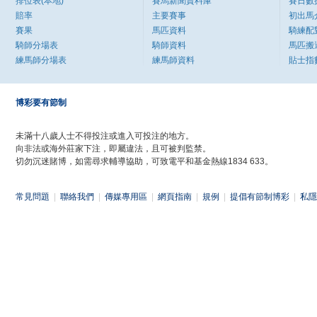
排位表(本地)
賽馬新聞資料庫
賽日數
賠率
主要賽事
初出馬
賽果
馬匹資料
騎練配
騎師分場表
騎師資料
馬匹搬
練馬師分場表
練馬師資料
貼士指
博彩要有節制
未滿十八歲人士不得投注或進入可投注的地方。
向非法或海外莊家下注，即屬違法，且可被判監禁。
切勿沉迷賭博，如需尋求輔導協助，可致電平和基金熱線1834 633。
常見問題
|
聯絡我們
|
傳媒專用區
|
網頁指南
|
規例
|
提倡有節制博彩
|
私隱