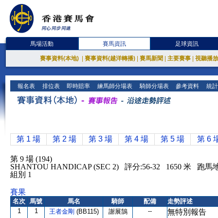
馬場活動
賽馬資訊
足球資訊
賽事資料(本地)
|
賽事資料(越洋轉播)
|
賽馬新聞
|
主要賽事
|
視聽播
報名表
排位表
即時賠率
練馬師分場表
騎師分場表
參考資料
統計
第 1 場
第 2 場
第 3 場
第 4 場
第 5 場
第 6 
第 9 場 (194)
SHANTOU HANDICAP (SEC 2) 評分:56-32 1650 米 跑
組別 1
賽果
名次
馬號
馬名
騎師
配備
走勢評述
1
1
--
王者金剛
(BB115)
謝展鵠
無特別報告