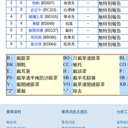
2
6
--
勁駒
(BD007)
徐貴良
無特別報告
3
8
--
必定中
(BC153)
白禮棟
無特別報告
4
2
--
燦爛之星
(BE015)
華卓良
無特別報告
5
4
--
勇驥
(BD049)
伯嘉
無特別報告
6
3
--
旗開得勝
(BD137)
戴利
無特別報告
7
7
--
馬照跑
(BB066)
告東尼
無特別報告
8
5
--
最佳寶
(BD064)
阮世亮
無特別報告
B :
BO :
BL :
戴眼罩
只戴單邊眼罩
BK :
CC :
CO 
閘氈
喉托
E :
H :
P :
戴耳塞
戴頭罩
PS :
SB :
SR :
戴單邊半掩防沙眼罩
戴羊毛額箍
V :
VO :
XB 
戴開縫眼罩
戴單邊開縫眼罩
"2" :
"-" :
重戴
除去
賽事資料
賽馬消息及資訊
分析工
報名表
賽馬消息
速勢能