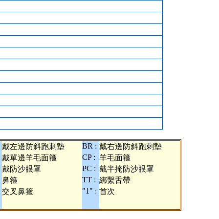
BR :
戴左邊防斜跑刺墊
戴右邊防斜跑刺墊
:
CP :
戴單邊羊毛面箍
羊毛面箍
PC :
戴防沙眼罩
戴半掩防沙眼罩
TT :
鼻箍
綁繫舌帶
:
"1" :
交叉鼻箍
首次