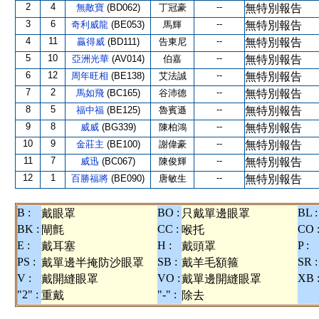
2
4
--
無敵寶
(BD062)
丁冠豪
無特別報告
3
6
--
奇利威龍
(BE053)
馬輝
無特別報告
4
11
--
贏得威
(BD111)
告東尼
無特別報告
5
10
--
亞洲光華
(AV014)
伯嘉
無特別報告
6
12
--
周年旺相
(BE138)
艾法誠
無特別報告
7
2
--
馬如飛
(BC165)
谷沛德
無特別報告
8
5
--
福中福
(BE125)
魯賓遜
無特別報告
9
8
--
威威
(BG339)
陳柏鴻
無特別報告
10
9
--
金莊主
(BE100)
謝偉豪
無特別報告
11
7
--
威迅
(BC067)
陳俊輝
無特別報告
12
1
--
百勝福將
(BE090)
唐敏生
無特別報告
B :
BO :
BL :
戴眼罩
只戴單邊眼罩
BK :
CC :
CO 
閘氈
喉托
E :
H :
P :
戴耳塞
戴頭罩
PS :
SB :
SR :
戴單邊半掩防沙眼罩
戴羊毛額箍
V :
VO :
XB 
戴開縫眼罩
戴單邊開縫眼罩
"2" :
"-" :
重戴
除去