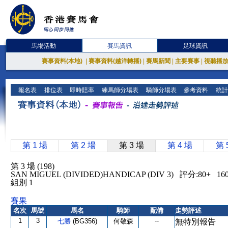
馬場活動
賽馬資訊
足球資訊
賽事資料(本地)
|
賽事資料(越洋轉播)
|
賽馬新聞
|
主要賽事
|
視聽播
報名表
排位表
即時賠率
練馬師分場表
騎師分場表
參考資料
統計
第 1 場
第 2 場
第 3 場
第 4 場
第 
第 3 場 (198)
SAN MIGUEL (DIVIDED)HANDICAP (DIV 3) 評分:80+
組別 1
賽果
名次
馬號
馬名
騎師
配備
走勢評述
1
3
--
七勝
(BG356)
何敬森
無特別報告