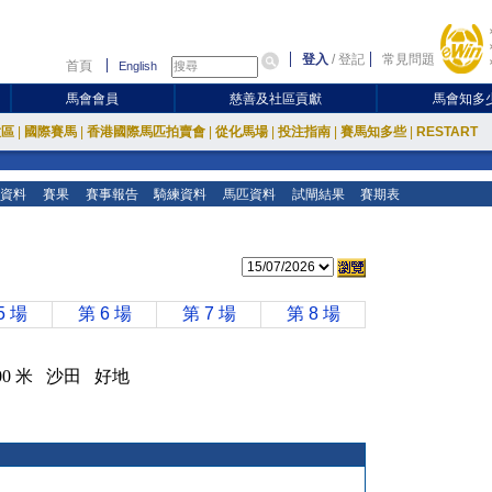
登入
/
登記
常見問題
首頁
English
馬會會員
慈善及社區貢獻
馬會知多
放區
|
國際賽馬
|
香港國際馬匹拍賣會
|
從化馬場
|
投注指南
|
賽馬知多些
|
RESTART
資料
賽果
賽事報告
騎練資料
馬匹資料
試閘結果
賽期表
5 場
第 6 場
第 7 場
第 8 場
 1600 米 沙田 好地