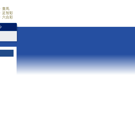
賽馬
足智彩
六合彩
少