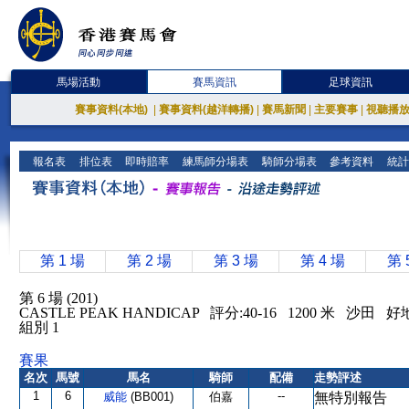
馬場活動
賽馬資訊
足球資訊
賽事資料(本地)
|
賽事資料(越洋轉播)
|
賽馬新聞
|
主要賽事
|
視聽播
報名表
排位表
即時賠率
練馬師分場表
騎師分場表
參考資料
統計
第 1 場
第 2 場
第 3 場
第 4 場
第 
第 6 場 (201)
CASTLE PEAK HANDICAP 評分:40-16 1200 米 沙田 好
組別 1
賽果
名次
馬號
馬名
騎師
配備
走勢評述
1
6
--
威能
(BB001)
伯嘉
無特別報告