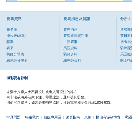
賽事資料
賽馬消息及資訊
分析工
報名表
賽馬消息
速勢能
排位表(本地)
賽馬新聞資料庫
賽日數
賠率
主要賽事
初出馬
賽果
馬匹資料
騎練配
騎師分場表
騎師資料
馬匹搬
練馬師分場表
練馬師資料
貼士指
博彩要有節制
未滿十八歲人士不得投注或進入可投注的地方。
向非法或海外莊家下注，即屬違法，且可被判監禁。
切勿沉迷賭博，如需尋求輔導協助，可致電平和基金熱線1834 633。
常見問題
|
聯絡我們
|
傳媒專用區
|
網頁指南
|
規例
|
提倡有節制博彩
|
私隱