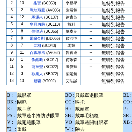
2
10
--
兆寶
(BC050)
李易學
無特別報告
3
2
--
戰地飛鷹
(AV005)
謝展鵠
無特別報告
4
12
--
馬運來
(BC137)
徐貴良
無特別報告
5
4
--
皇冠勇將
(BC113)
戴利
無特別報告
6
8
--
信得過
(BC065)
華卓良
無特別報告
7
9
--
電腦金剛
(BD066)
侯沛恆
無特別報告
8
7
--
皇相
(BC043)
馬輝
無特別報告
9
11
--
百戰雄風
(AV052)
魯賓遜
無特別報告
10
1
--
係醒嘅
(BC017)
何敬森
無特別報告
11
5
--
龍至聖
(BC022)
陳俊輝
無特別報告
12
3
--
歡樂人
(BB072)
葉楚航
無特別報告
13
13
--
超驥
(AT002)
艾法誠
無特別報告
B :
BO :
BL :
戴眼罩
只戴單邊眼罩
BK :
CC :
CO 
閘氈
喉托
E :
H :
P :
戴耳塞
戴頭罩
PS :
SB :
SR :
戴單邊半掩防沙眼罩
戴羊毛額箍
V :
VO :
XB 
戴開縫眼罩
戴單邊開縫眼罩
"2" :
"-" :
重戴
除去