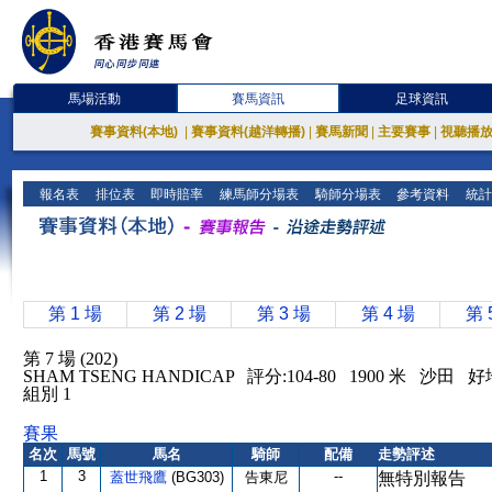
馬場活動
賽馬資訊
足球資訊
賽事資料(本地)
|
賽事資料(越洋轉播)
|
賽馬新聞
|
主要賽事
|
視聽播
報名表
排位表
即時賠率
練馬師分場表
騎師分場表
參考資料
統計
第 1 場
第 2 場
第 3 場
第 4 場
第 
第 7 場 (202)
SHAM TSENG HANDICAP 評分:104-80 1900 米 沙田 好
組別 1
賽果
名次
馬號
馬名
騎師
配備
走勢評述
1
3
--
蓋世飛鷹
(BG303)
告東尼
無特別報告