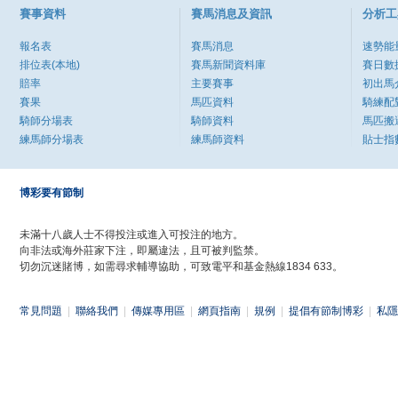
賽事資料
賽馬消息及資訊
分析工
報名表
賽馬消息
速勢能
排位表(本地)
賽馬新聞資料庫
賽日數
賠率
主要賽事
初出馬
賽果
馬匹資料
騎練配
騎師分場表
騎師資料
馬匹搬
練馬師分場表
練馬師資料
貼士指
博彩要有節制
未滿十八歲人士不得投注或進入可投注的地方。
向非法或海外莊家下注，即屬違法，且可被判監禁。
切勿沉迷賭博，如需尋求輔導協助，可致電平和基金熱線1834 633。
常見問題
|
聯絡我們
|
傳媒專用區
|
網頁指南
|
規例
|
提倡有節制博彩
|
私隱