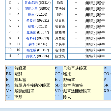
2
5
--
常山名駒
(BG314)
伯嘉
無特別報告
3
6
--
印度之星
(BB008)
艾法誠
無特別報告
4
4
--
鋼王
(BE106)
戴利
無特別報告
5
2
--
多發財
(BG321)
徐貴良
無特別報告
6
7
--
福狐
(BC181)
魯賓遜
無特別報告
7
8
--
魔術家
(BE077)
陳柏鴻
無特別報告
8
1
--
有料到
(BG333)
葉楚航
無特別報告
9
11
--
易搏
(BE116)
李易學
無特別報告
10
10
--
福之威
(BE157)
谷沛德
無特別報告
11
9
--
好收入
(BG336)
阮世亮
無特別報告
B :
BO :
BL :
戴眼罩
只戴單邊眼罩
BK :
CC :
CO 
閘氈
喉托
E :
H :
P :
戴耳塞
戴頭罩
PS :
SB :
SR :
戴單邊半掩防沙眼罩
戴羊毛額箍
V :
VO :
XB 
戴開縫眼罩
戴單邊開縫眼罩
"2" :
"-" :
重戴
除去