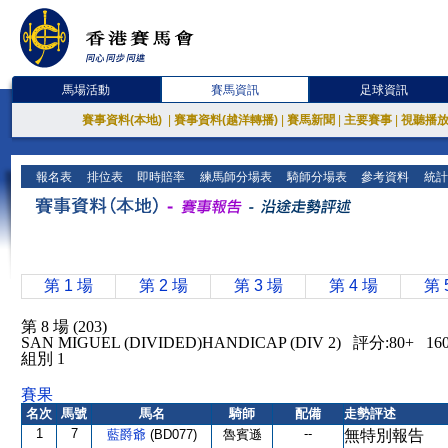
馬場活動
賽馬資訊
足球資訊
賽事資料(本地)
|
賽事資料(越洋轉播)
|
賽馬新聞
|
主要賽事
|
視聽播
報名表
排位表
即時賠率
練馬師分場表
騎師分場表
參考資料
統計
第 1 場
第 2 場
第 3 場
第 4 場
第 
第 8 場 (203)
SAN MIGUEL (DIVIDED)HANDICAP (DIV 2) 評分:80+
組別 1
賽果
名次
馬號
馬名
騎師
配備
走勢評述
1
7
--
藍爵爺
(BD077)
魯賓遜
無特別報告