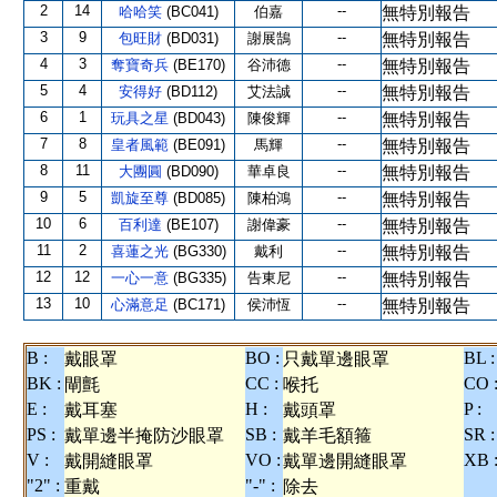
2
14
--
哈哈笑
(BC041)
伯嘉
無特別報告
3
9
--
包旺財
(BD031)
謝展鵠
無特別報告
4
3
--
奪寶奇兵
(BE170)
谷沛德
無特別報告
5
4
--
安得好
(BD112)
艾法誠
無特別報告
6
1
--
玩具之星
(BD043)
陳俊輝
無特別報告
7
8
--
皇者風範
(BE091)
馬輝
無特別報告
8
11
--
大團圓
(BD090)
華卓良
無特別報告
9
5
--
凱旋至尊
(BD085)
陳柏鴻
無特別報告
10
6
--
百利達
(BE107)
謝偉豪
無特別報告
11
2
--
喜蓮之光
(BG330)
戴利
無特別報告
12
12
--
一心一意
(BG335)
告東尼
無特別報告
13
10
--
心滿意足
(BC171)
侯沛恆
無特別報告
B :
BO :
BL :
戴眼罩
只戴單邊眼罩
BK :
CC :
CO 
閘氈
喉托
E :
H :
P :
戴耳塞
戴頭罩
PS :
SB :
SR :
戴單邊半掩防沙眼罩
戴羊毛額箍
V :
VO :
XB 
戴開縫眼罩
戴單邊開縫眼罩
"2" :
"-" :
重戴
除去