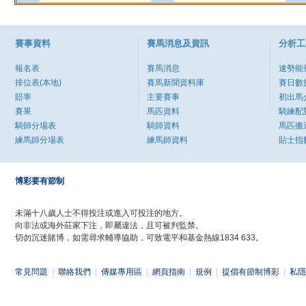
賽事資料
賽馬消息及資訊
分析工
報名表
賽馬消息
速勢能
排位表(本地)
賽馬新聞資料庫
賽日數
賠率
主要賽事
初出馬
賽果
馬匹資料
騎練配
騎師分場表
騎師資料
馬匹搬
練馬師分場表
練馬師資料
貼士指
博彩要有節制
未滿十八歲人士不得投注或進入可投注的地方。
向非法或海外莊家下注，即屬違法，且可被判監禁。
切勿沉迷賭博，如需尋求輔導協助，可致電平和基金熱線1834 633。
常見問題
|
聯絡我們
|
傳媒專用區
|
網頁指南
|
規例
|
提倡有節制博彩
|
私隱