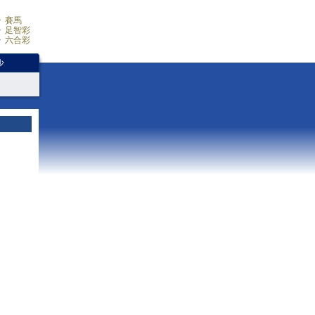
賽馬
足智彩
六合彩
少