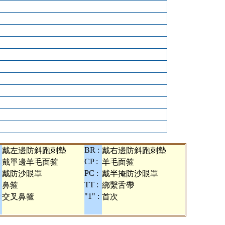
BR :
戴左邊防斜跑刺墊
戴右邊防斜跑刺墊
:
CP :
戴單邊羊毛面箍
羊毛面箍
PC :
戴防沙眼罩
戴半掩防沙眼罩
TT :
鼻箍
綁繫舌帶
:
"1" :
交叉鼻箍
首次