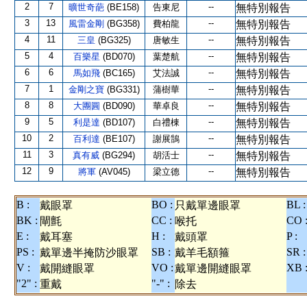
2
7
--
曠世奇葩
(BE158)
告東尼
無特別報告
3
13
--
風雷金剛
(BG358)
費柏龍
無特別報告
4
11
--
三皇
(BG325)
唐敏生
無特別報告
5
4
--
百樂星
(BD070)
葉楚航
無特別報告
6
6
--
馬如飛
(BC165)
艾法誠
無特別報告
7
1
--
金剛之寶
(BG331)
蒲樹華
無特別報告
8
8
--
大團圓
(BD090)
華卓良
無特別報告
9
5
--
利是達
(BD107)
白禮棟
無特別報告
10
2
--
百利達
(BE107)
謝展鵠
無特別報告
11
3
--
真有威
(BG294)
胡活士
無特別報告
12
9
--
將軍
(AV045)
梁立德
無特別報告
B :
BO :
BL :
戴眼罩
只戴單邊眼罩
BK :
CC :
CO 
閘氈
喉托
E :
H :
P :
戴耳塞
戴頭罩
PS :
SB :
SR :
戴單邊半掩防沙眼罩
戴羊毛額箍
V :
VO :
XB 
戴開縫眼罩
戴單邊開縫眼罩
"2" :
"-" :
重戴
除去