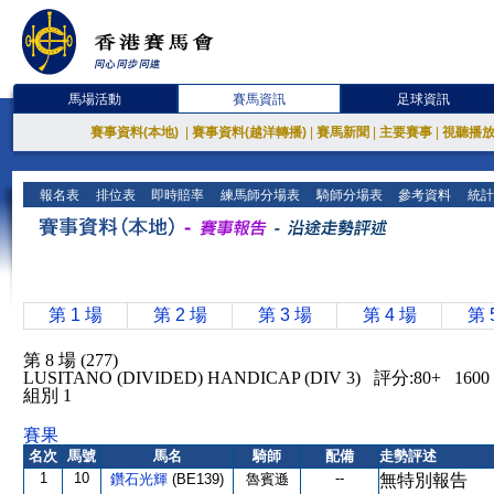
馬場活動
賽馬資訊
足球資訊
賽事資料(本地)
|
賽事資料(越洋轉播)
|
賽馬新聞
|
主要賽事
|
視聽播
報名表
排位表
即時賠率
練馬師分場表
騎師分場表
參考資料
統計
第 1 場
第 2 場
第 3 場
第 4 場
第 
第 8 場 (277)
LUSITANO (DIVIDED) HANDICAP (DIV 3) 評分:80+ 1
組別 1
賽果
名次
馬號
馬名
騎師
配備
走勢評述
1
10
--
鑽石光輝
(BE139)
魯賓遜
無特別報告