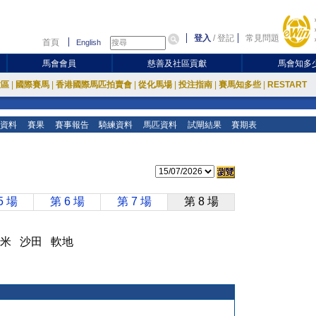
登入
/
登記
常見問題
首頁
English
馬會會員
慈善及社區貢獻
馬會知多
放區
|
國際賽馬
|
香港國際馬匹拍賣會
|
從化馬場
|
投注指南
|
賽馬知多些
|
RESTART
資料
賽果
賽事報告
騎練資料
馬匹資料
試閘結果
賽期表
5 場
第 6 場
第 7 場
第 8 場
600 米 沙田 軟地