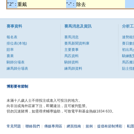
"2" :
"-" :
重戴
除去
賽事資料
賽馬消息及資訊
分析工
報名表
賽馬消息
速勢能
排位表(本地)
賽馬新聞資料庫
賽日數
賠率
主要賽事
初出馬
賽果
馬匹資料
騎練配
騎師分場表
騎師資料
馬匹搬
練馬師分場表
練馬師資料
貼士指
博彩要有節制
未滿十八歲人士不得投注或進入可投注的地方。
向非法或海外莊家下注，即屬違法，且可被判監禁。
切勿沉迷賭博，如需尋求輔導協助，可致電平和基金熱線1834 633。
常見問題
|
聯絡我們
|
傳媒專用區
|
網頁指南
|
規例
|
提倡有節制博彩
|
私隱