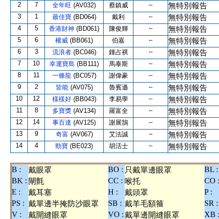
2
7
--
全年旺
(AV032)
蔡鎮威
無特別報告
3
1
--
最佳寶
(BD064)
戴利
無特別報告
4
5
--
香港財神
(BD061)
陳俊輝
無特別報告
5
6
--
權威
(BB061)
伯嘉
無特別報告
6
3
--
流浪者
(BC046)
鍾占祺
無特別報告
7
10
--
幸運寶島
(BB111)
馬泰斯
無特別報告
8
11
--
一條龍
(BC057)
謝偉豪
無特別報告
9
2
--
皆能
(AV075)
魯賓遜
無特別報告
10
12
--
樣樣好
(BB043)
李易學
無特別報告
11
8
--
多寶獎
(AV134)
羅富全
無特別報告
12
14
--
事百達
(AV125)
謝展鵠
無特別報告
13
9
--
奇富
(AV067)
艾法誠
無特別報告
14
4
--
勁寶
(BE023)
胡活士
無特別報告
B :
BO :
BL :
戴眼罩
只戴單邊眼罩
BK :
CC :
CO 
閘氈
喉托
E :
H :
P :
戴耳塞
戴頭罩
PS :
SB :
SR :
戴單邊半掩防沙眼罩
戴羊毛額箍
V :
VO :
XB 
戴開縫眼罩
戴單邊開縫眼罩