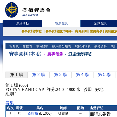
馬場活動
賽馬資訊
足球資訊
賽事資料(本地)
|
賽事資料(越洋轉播)
|
賽馬新聞
|
主要賽事
|
視聽播
報名表
排位表
即時賠率
練馬師分場表
騎師分場表
參考資料
統計
第 1 場
第 2 場
第 3 場
第 4 場
第 5 場
第 1 場 (065)
FO TAN HANDICAP 評分:24-0 1900 米 沙田 好地
組別 1
賽果
名次
馬號
馬名
騎師
配備
走勢評述
1
13
--
係咁贏
(BE009)
徐貴良
無特別報告