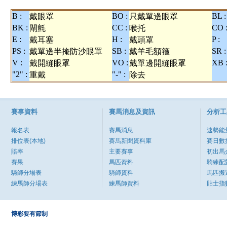
B :
BO :
BL :
戴眼罩
只戴單邊眼罩
BK :
CC :
CO 
閘氈
喉托
E :
H :
P :
戴耳塞
戴頭罩
PS :
SB :
SR :
戴單邊半掩防沙眼罩
戴羊毛額箍
V :
VO :
XB 
戴開縫眼罩
戴單邊開縫眼罩
"2" :
"-" :
重戴
除去
賽事資料
賽馬消息及資訊
分析工
報名表
賽馬消息
速勢能
排位表(本地)
賽馬新聞資料庫
賽日數
賠率
主要賽事
初出馬
賽果
馬匹資料
騎練配
騎師分場表
騎師資料
馬匹搬
練馬師分場表
練馬師資料
貼士指
博彩要有節制