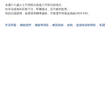
未滿十八歲人士不得投注或進入可投注的地方。
向非法或海外莊家下注，即屬違法，且可被判監禁。
切勿沉迷賭博，如需尋求輔導協助，可致電平和基金熱線1834 633。
常見問題
|
聯絡我們
|
傳媒專用區
|
網頁指南
|
規例
|
提倡有節制博彩
|
私隱