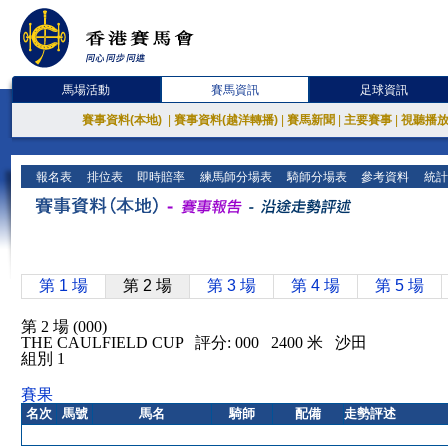
馬場活動
賽馬資訊
足球資訊
賽事資料(本地)
|
賽事資料(越洋轉播)
|
賽馬新聞
|
主要賽事
|
視聽播
報名表
排位表
即時賠率
練馬師分場表
騎師分場表
參考資料
統計
第 1 場
第 2 場
第 3 場
第 4 場
第 5 場
第 2 場 (000)
THE CAULFIELD CUP 評分: 000 2400 米 沙田
組別 1
賽果
名次
馬號
馬名
騎師
配備
走勢評述
無特別報告