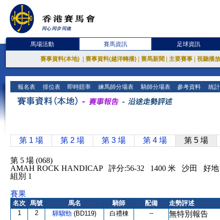
馬場活動
賽馬資訊
足球資訊
賽事資料(本地)
|
賽事資料(越洋轉播)
|
賽馬新聞
|
主要賽事
|
視聽播
報名表
排位表
即時賠率
練馬師分場表
騎師分場表
參考資料
統計
第 1 場
第 2 場
第 3 場
第 4 場
第 5 場
第 5 場 (068)
AMAH ROCK HANDICAP 評分:56-32 1400 米 沙田 好地
組別 1
賽果
名次
馬號
馬名
騎師
配備
走勢評述
1
2
--
驊騮勁
(BD119)
白禮棟
無特別報告