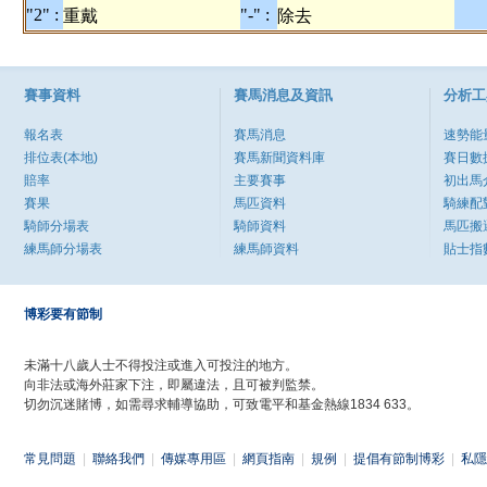
"2" :
"-" :
重戴
除去
賽事資料
賽馬消息及資訊
分析工
報名表
賽馬消息
速勢能
排位表(本地)
賽馬新聞資料庫
賽日數
賠率
主要賽事
初出馬
賽果
馬匹資料
騎練配
騎師分場表
騎師資料
馬匹搬
練馬師分場表
練馬師資料
貼士指
博彩要有節制
未滿十八歲人士不得投注或進入可投注的地方。
向非法或海外莊家下注，即屬違法，且可被判監禁。
切勿沉迷賭博，如需尋求輔導協助，可致電平和基金熱線1834 633。
常見問題
|
聯絡我們
|
傳媒專用區
|
網頁指南
|
規例
|
提倡有節制博彩
|
私隱