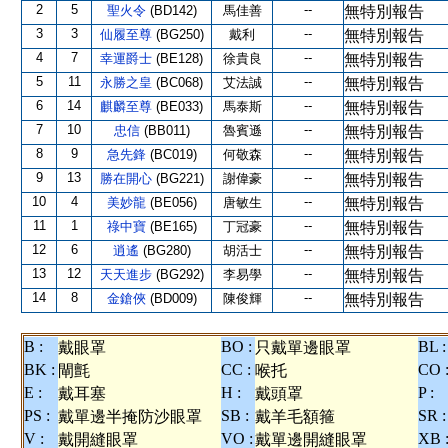
2
5
--
聖火令
(BD142)
馬佳善
無特別報告
3
3
--
仙履至尊
(BG250)
戴利
無特別報告
4
7
--
幸運爵士
(BE128)
徐貴良
無特別報告
5
11
--
永勝之皇
(BC068)
艾法誠
無特別報告
6
14
--
麒麟至尊
(BE033)
馬泰斯
無特別報告
7
10
--
忠信
(BB011)
魯賓遜
無特別報告
8
9
--
急先鋒
(BC019)
何敬森
無特別報告
9
13
--
勝在開心
(BG221)
謝偉豪
無特別報告
10
4
--
美妙龍
(BE056)
唐敏生
無特別報告
11
1
--
祿中寶
(BE165)
丁冠豪
無特別報告
12
6
--
逍遙
(BG280)
胡活士
無特別報告
13
12
--
天天進步
(BG292)
李易學
無特別報告
14
8
--
金鎗俠
(BD009)
陳俊輝
無特別報告
B :
BO :
BL :
戴眼罩
只戴單邊眼罩
BK :
CC :
CO 
閘氈
喉托
E :
H :
P :
戴耳塞
戴頭罩
PS :
SB :
SR :
戴單邊半掩防沙眼罩
戴羊毛額箍
V :
VO :
XB 
戴開縫眼罩
戴單邊開縫眼罩