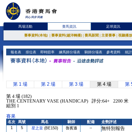
馬場活動
賽馬資訊
足球資訊
賽事資料(本地)
|
賽事資料(越洋轉播)
|
賽馬新聞
|
主要賽事
|
視聽播
報名表
排位表
即時賠率
練馬師分場表
騎師分場表
參考資料
統計
第 1 場
第 2 場
第 3 場
第 4 場
第 
第 4 場 (182)
THE CENTENARY VASE (HANDICAP) 評分:64+ 2200
組別 1
賽果
名次
馬號
馬名
騎師
配備
走勢評述
1
5
--
星之皇
(BE150)
魯賓遜
無特別報告