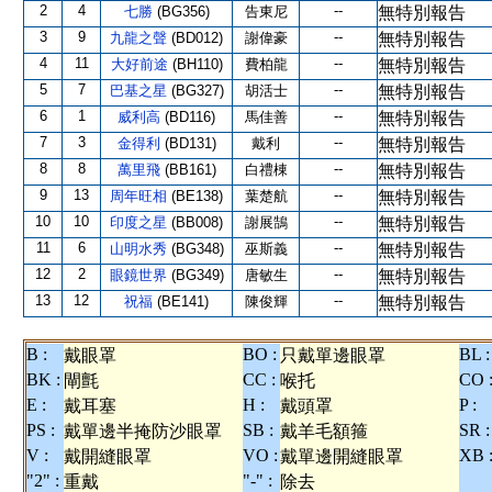
2
4
--
七勝
(BG356)
告東尼
無特別報告
3
9
--
九龍之聲
(BD012)
謝偉豪
無特別報告
4
11
--
大好前途
(BH110)
費柏龍
無特別報告
5
7
--
巴基之星
(BG327)
胡活士
無特別報告
6
1
--
威利高
(BD116)
馬佳善
無特別報告
7
3
--
金得利
(BD131)
戴利
無特別報告
8
8
--
萬里飛
(BB161)
白禮棟
無特別報告
9
13
--
周年旺相
(BE138)
葉楚航
無特別報告
10
10
--
印度之星
(BB008)
謝展鵠
無特別報告
11
6
--
山明水秀
(BG348)
巫斯義
無特別報告
12
2
--
眼鏡世界
(BG349)
唐敏生
無特別報告
13
12
--
祝福
(BE141)
陳俊輝
無特別報告
B :
BO :
BL :
戴眼罩
只戴單邊眼罩
BK :
CC :
CO 
閘氈
喉托
E :
H :
P :
戴耳塞
戴頭罩
PS :
SB :
SR :
戴單邊半掩防沙眼罩
戴羊毛額箍
V :
VO :
XB 
戴開縫眼罩
戴單邊開縫眼罩
"2" :
"-" :
重戴
除去