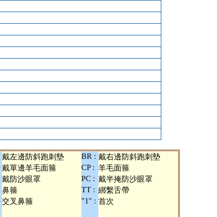
BR :
戴左邊防斜跑刺墊
戴右邊防斜跑刺墊
:
CP :
戴單邊羊毛面箍
羊毛面箍
PC :
戴防沙眼罩
戴半掩防沙眼罩
TT :
鼻箍
綁繫舌帶
:
"1" :
交叉鼻箍
首次