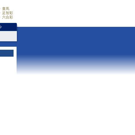
賽馬
足智彩
六合彩
少