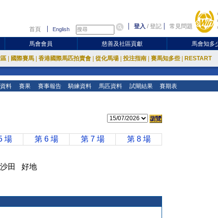
登入
/
登記
常見問題
首頁
English
馬會會員
慈善及社區貢獻
馬會知多
放區
|
國際賽馬
|
香港國際馬匹拍賣會
|
從化馬場
|
投注指南
|
賽馬知多些
|
RESTART
資料
賽果
賽事報告
騎練資料
馬匹資料
試閘結果
賽期表
5 場
第 6 場
第 7 場
第 8 場
 米 沙田 好地