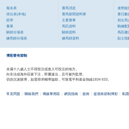
報名表
賽馬消息
速勢能
排位表(本地)
賽馬新聞資料庫
賽日數
賠率
主要賽事
初出馬
賽果
馬匹資料
騎練配
騎師分場表
騎師資料
馬匹搬
練馬師分場表
練馬師資料
貼士指
博彩要有節制
未滿十八歲人士不得投注或進入可投注的地方。
向非法或海外莊家下注，即屬違法，且可被判監禁。
切勿沉迷賭博，如需尋求輔導協助，可致電平和基金熱線1834 633。
常見問題
|
聯絡我們
|
傳媒專用區
|
網頁指南
|
規例
|
提倡有節制博彩
|
私隱