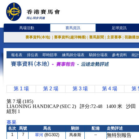
馬場活動
賽馬資訊
足球資訊
賽事資料(本地)
|
賽事資料(越洋轉播)
|
賽馬新聞
|
主要賽事
|
視聽播
報名表
排位表
即時賠率
練馬師分場表
騎師分場表
參考資料
統計
第 1 場
第 2 場
第 3 場
第 4 場
第 
第 7 場 (185)
LIAONING HANDICAP (SEC 2) 評分:72-48 1400 米 沙
組別 1
賽果
名次
馬號
馬名
騎師
配備
走勢評述
1
7
--
翠河
(BG302)
馬泰斯
無特別報告