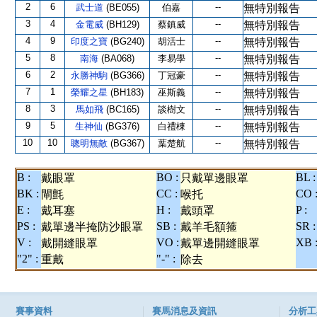
2
6
--
武士道
(BE055)
伯嘉
無特別報告
3
4
--
金電威
(BH129)
蔡鎮威
無特別報告
4
9
--
印度之寶
(BG240)
胡活士
無特別報告
5
8
--
南海
(BA068)
李易學
無特別報告
6
2
--
永勝神駒
(BG366)
丁冠豪
無特別報告
7
1
--
榮耀之星
(BH183)
巫斯義
無特別報告
8
3
--
馬如飛
(BC165)
談樹文
無特別報告
9
5
--
生神仙
(BG376)
白禮棟
無特別報告
10
10
--
聰明無敵
(BG367)
葉楚航
無特別報告
B :
BO :
BL :
戴眼罩
只戴單邊眼罩
BK :
CC :
CO 
閘氈
喉托
E :
H :
P :
戴耳塞
戴頭罩
PS :
SB :
SR :
戴單邊半掩防沙眼罩
戴羊毛額箍
V :
VO :
XB 
戴開縫眼罩
戴單邊開縫眼罩
"2" :
"-" :
重戴
除去
賽事資料
賽馬消息及資訊
分析工