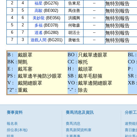
2
4
--
福星
(BG276)
告東尼
無特別報告
3
5
--
高駿
(BE002)
馬佳善
無特別報告
4
6
--
美妙龍
(BE056)
洪國興
無特別報告
5
2
--
多福
(BE078)
何敬森
無特別報告
6
7
--
逍遙
(BG280)
胡活士
無特別報告
7
3
--
遊戲人間
(BG201)
唐敏生
無特別報告
B :
BO :
BL :
戴眼罩
只戴單邊眼罩
BK :
CC :
CO 
閘氈
喉托
E :
H :
P :
戴耳塞
戴頭罩
PS :
SB :
SR :
戴單邊半掩防沙眼罩
戴羊毛額箍
V :
VO :
XB 
戴開縫眼罩
戴單邊開縫眼罩
"2" :
"-" :
重戴
除去
賽事資料
賽馬消息及資訊
分析工
報名表
賽馬消息
速勢能
排位表(本地)
賽馬新聞資料庫
賽日數
賠率
主要賽事
初出馬