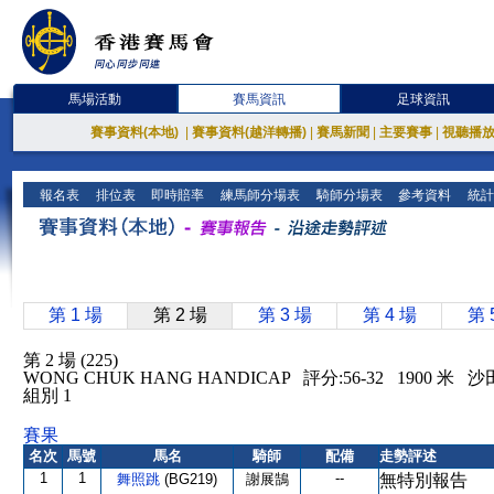
馬場活動
賽馬資訊
足球資訊
賽事資料(本地)
|
賽事資料(越洋轉播)
|
賽馬新聞
|
主要賽事
|
視聽播
報名表
排位表
即時賠率
練馬師分場表
騎師分場表
參考資料
統計
第 1 場
第 2 場
第 3 場
第 4 場
第 
第 2 場 (225)
WONG CHUK HANG HANDICAP 評分:56-32 1900 米 
組別 1
賽果
名次
馬號
馬名
騎師
配備
走勢評述
1
1
--
舞照跳
(BG219)
謝展鵠
無特別報告