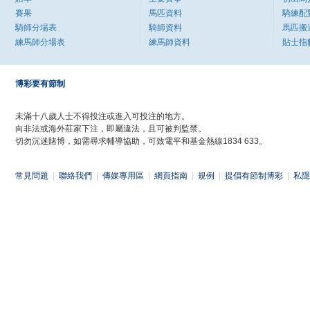
賽果
馬匹資料
騎練配
騎師分場表
騎師資料
馬匹搬
練馬師分場表
練馬師資料
貼士指
博彩要有節制
未滿十八歲人士不得投注或進入可投注的地方。
向非法或海外莊家下注，即屬違法，且可被判監禁。
切勿沉迷賭博，如需尋求輔導協助，可致電平和基金熱線1834 633。
常見問題
|
聯絡我們
|
傳媒專用區
|
網頁指南
|
規例
|
提倡有節制博彩
|
私隱