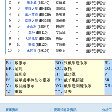
2
9
--
廣友威
(BE140)
蔡鎮威
無特別報告
3
3
--
榮耀之星
(BH183)
謝展鵠
無特別報告
4
2
--
出水芙蓉
(BE039)
魯賓遜
無特別報告
5
8
--
南華之寶
(BG268)
謝偉豪
無特別報告
6
5
--
金永利
(BE047)
錢健明
無特別報告
7
4
--
乾坤
(BB110)
艾法誠
無特別報告
8
7
--
大將風度
(BB080)
唐敏生
無特別報告
9
10
--
獅威
(BB120)
丁冠豪
無特別報告
10
6
--
永同喜
(BH198)
談樹文
無特別報告
B :
BO :
BL :
戴眼罩
只戴單邊眼罩
BK :
CC :
CO 
閘氈
喉托
E :
H :
P :
戴耳塞
戴頭罩
PS :
SB :
SR :
戴單邊半掩防沙眼罩
戴羊毛額箍
V :
VO :
XB 
戴開縫眼罩
戴單邊開縫眼罩
"2" :
"-" :
重戴
除去
賽事資料
賽馬消息及資訊
分析工