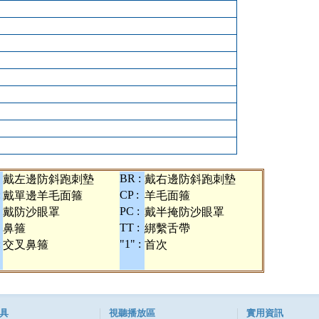
BR :
戴左邊防斜跑刺墊
戴右邊防斜跑刺墊
:
CP :
戴單邊羊毛面箍
羊毛面箍
PC :
戴防沙眼罩
戴半掩防沙眼罩
TT :
鼻箍
綁繫舌帶
:
"1" :
交叉鼻箍
首次
具
視聽播放區
實用資訊