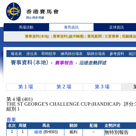
馬場活動
賽馬資訊
足球資訊
賽事資料(本地)
|
賽事資料(越洋轉播)
|
賽馬新聞
|
主要賽事
|
視聽播
報名表
排位表
即時賠率
練馬師分場表
騎師分場表
參考資料
統計
第 1 場
第 2 場
第 3 場
第 4 場 (401)
THE ST GEORGE'S CHALLENGE CUP (HANDICAP) 
組別 1
賽果
名次
馬號
馬名
騎師
配備
走勢評述
1
1
--
確雄
(BH093)
戴利
無特別報告