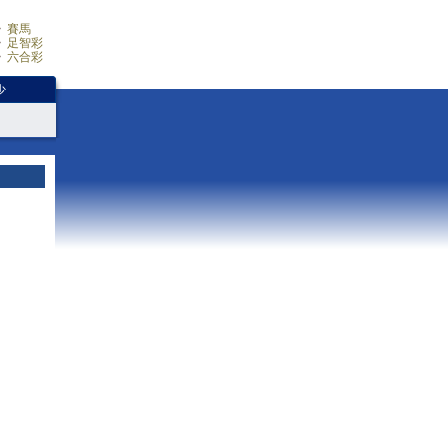
賽馬
足智彩
六合彩
少