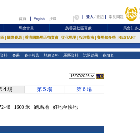
登入
/
登記
常見問題
首頁
English
馬會會員
慈善及社區貢獻
馬會知多
放區
|
國際賽馬
|
香港國際馬匹拍賣會
|
從化馬場
|
投注指南
|
賽馬知多些
|
RESTART
資料
賽果
賽事報告
騎練資料
馬匹資料
試閘結果
賽期表
第 4 場
第 5 場
第 6 場
評分:72-48 1600 米 跑馬地 好地至快地