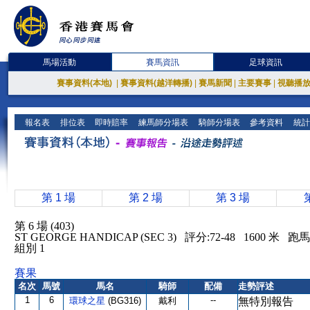
馬場活動
賽馬資訊
足球資訊
賽事資料(本地)
|
賽事資料(越洋轉播)
|
賽馬新聞
|
主要賽事
|
視聽播
報名表
排位表
即時賠率
練馬師分場表
騎師分場表
參考資料
統計
第 1 場
第 2 場
第 3 場
第 6 場 (403)
ST GEORGE HANDICAP (SEC 3) 評分:72-48 1600 
組別 1
賽果
名次
馬號
馬名
騎師
配備
走勢評述
1
6
--
環球之星
(BG316)
戴利
無特別報告