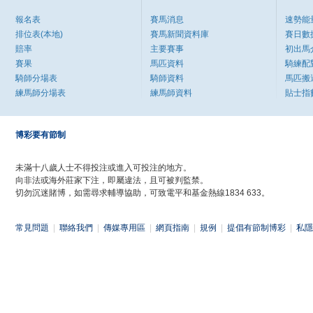
報名表
賽馬消息
速勢能
排位表(本地)
賽馬新聞資料庫
賽日數
賠率
主要賽事
初出馬
賽果
馬匹資料
騎練配
騎師分場表
騎師資料
馬匹搬
練馬師分場表
練馬師資料
貼士指
博彩要有節制
未滿十八歲人士不得投注或進入可投注的地方。
向非法或海外莊家下注，即屬違法，且可被判監禁。
切勿沉迷賭博，如需尋求輔導協助，可致電平和基金熱線1834 633。
常見問題
|
聯絡我們
|
傳媒專用區
|
網頁指南
|
規例
|
提倡有節制博彩
|
私隱