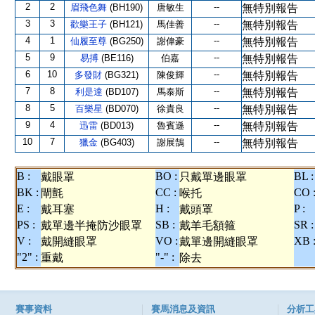
2
2
--
眉飛色舞
(BH190)
唐敏生
無特別報告
3
3
--
歡樂王子
(BH121)
馬佳善
無特別報告
4
1
--
仙履至尊
(BG250)
謝偉豪
無特別報告
5
9
--
易搏
(BE116)
伯嘉
無特別報告
6
10
--
多發財
(BG321)
陳俊輝
無特別報告
7
8
--
利是達
(BD107)
馬泰斯
無特別報告
8
5
--
百樂星
(BD070)
徐貴良
無特別報告
9
4
--
迅雷
(BD013)
魯賓遜
無特別報告
10
7
--
獵金
(BG403)
謝展鵠
無特別報告
B :
BO :
BL :
戴眼罩
只戴單邊眼罩
BK :
CC :
CO 
閘氈
喉托
E :
H :
P :
戴耳塞
戴頭罩
PS :
SB :
SR :
戴單邊半掩防沙眼罩
戴羊毛額箍
V :
VO :
XB 
戴開縫眼罩
戴單邊開縫眼罩
"2" :
"-" :
重戴
除去
賽事資料
賽馬消息及資訊
分析工