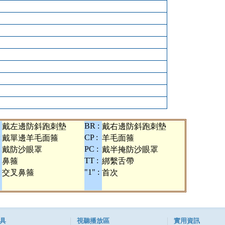
BR :
戴左邊防斜跑刺墊
戴右邊防斜跑刺墊
:
CP :
戴單邊羊毛面箍
羊毛面箍
PC :
戴防沙眼罩
戴半掩防沙眼罩
TT :
鼻箍
綁繫舌帶
:
"1" :
交叉鼻箍
首次
具
視聽播放區
實用資訊