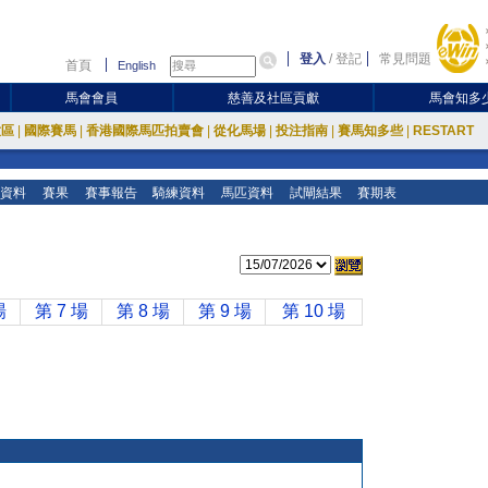
登入
/
登記
常見問題
首頁
English
馬會會員
慈善及社區貢獻
馬會知多
放區
|
國際賽馬
|
香港國際馬匹拍賣會
|
從化馬場
|
投注指南
|
賽馬知多些
|
RESTART
資料
賽果
賽事報告
騎練資料
馬匹資料
試閘結果
賽期表
場
第 7 場
第 8 場
第 9 場
第 10 場