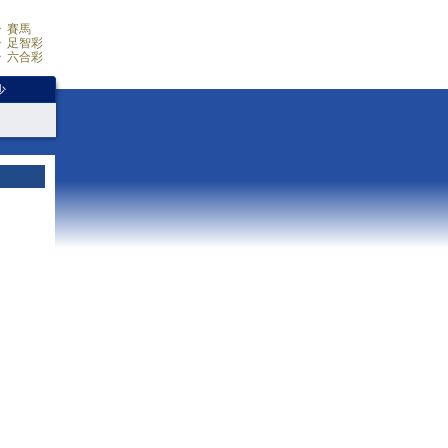
賽馬
足智彩
六合彩
少