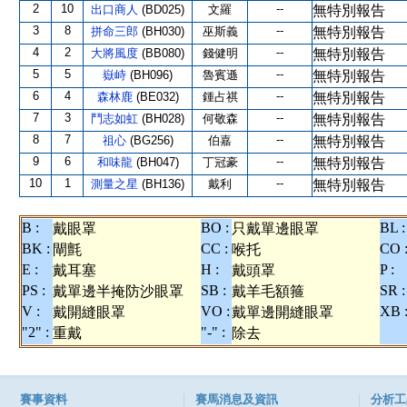
2
10
--
出口商人
(BD025)
文羅
無特別報告
3
8
--
拼命三郎
(BH030)
巫斯義
無特別報告
4
2
--
大將風度
(BB080)
錢健明
無特別報告
5
5
--
嶽峙
(BH096)
魯賓遜
無特別報告
6
4
--
森林鹿
(BE032)
鍾占祺
無特別報告
7
3
--
鬥志如虹
(BH028)
何敬森
無特別報告
8
7
--
祖心
(BG256)
伯嘉
無特別報告
9
6
--
和味龍
(BH047)
丁冠豪
無特別報告
10
1
--
測量之星
(BH136)
戴利
無特別報告
B :
BO :
BL :
戴眼罩
只戴單邊眼罩
BK :
CC :
CO 
閘氈
喉托
E :
H :
P :
戴耳塞
戴頭罩
PS :
SB :
SR :
戴單邊半掩防沙眼罩
戴羊毛額箍
V :
VO :
XB 
戴開縫眼罩
戴單邊開縫眼罩
"2" :
"-" :
重戴
除去
賽事資料
賽馬消息及資訊
分析工