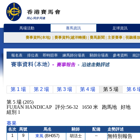
馬場活動
賽馬資訊
足球資訊
賽事資料(本地)
|
賽事資料(越洋轉播)
|
賽馬新聞
|
主要賽事
|
視聽播
報名表
排位表
即時賠率
練馬師分場表
騎師分場表
參考資料
統計
第 1 場
第 2 場
第 3 場
第 4 場
第 5 場
第 6 
第 5 場 (205)
FUJIAN HANDICAP 評分:56-32 1650 米 跑馬地 好地
組別 1
賽果
名次
馬號
馬名
騎師
配備
走勢評述
1
9
--
東風
(BH057)
胡活士
無特別報告