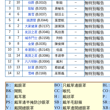
2
10
--
佳爵
(BJ010)
靳能
無特別報告
3
11
--
龍駿
(BJ020)
唐敏生
無特別報告
4
6
--
雅雪
(BJ037)
胡活士
無特別報告
5
4
--
揚讚聲
(BJ044)
葉楚航
無特別報告
6
2
--
大家健康
(BJ137)
謝展鵠
無特別報告
7
1
--
友誼之星
(BJ046)
馬佳善
無特別報告
8
7
--
城市鬥士
(BJ158)
列特
無特別報告
9
8
--
金樂
(BJ035)
陳俊輝
無特別報告
10
3
--
幸運開心
(BJ140)
伯嘉
無特別報告
11
14
--
萬寶之星
(BJ096)
李易學
無特別報告
12
9
--
六六明駒
(BJ004)
戴利
無特別報告
13
13
--
財運
(BJ027)
蔡鎮威
無特別報告
14
12
--
雪峰
(BJ169)
巫斯義
無特別報告
B :
BO :
BL :
戴眼罩
只戴單邊眼罩
BK :
CC :
CO 
閘氈
喉托
E :
H :
P :
戴耳塞
戴頭罩
PS :
SB :
SR :
戴單邊半掩防沙眼罩
戴羊毛額箍
V :
VO :
XB 
戴開縫眼罩
戴單邊開縫眼罩