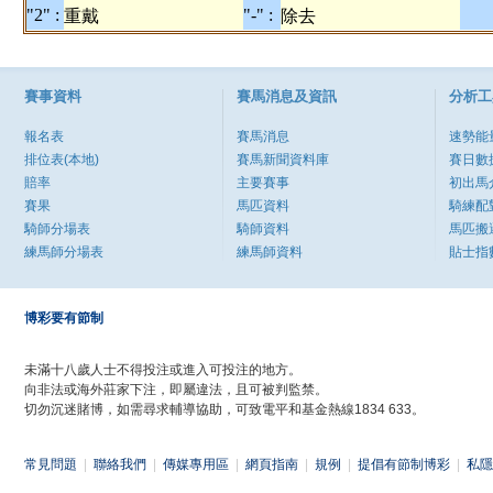
"2" :
"-" :
重戴
除去
賽事資料
賽馬消息及資訊
分析工
報名表
賽馬消息
速勢能
排位表(本地)
賽馬新聞資料庫
賽日數
賠率
主要賽事
初出馬
賽果
馬匹資料
騎練配
騎師分場表
騎師資料
馬匹搬
練馬師分場表
練馬師資料
貼士指
博彩要有節制
未滿十八歲人士不得投注或進入可投注的地方。
向非法或海外莊家下注，即屬違法，且可被判監禁。
切勿沉迷賭博，如需尋求輔導協助，可致電平和基金熱線1834 633。
常見問題
|
聯絡我們
|
傳媒專用區
|
網頁指南
|
規例
|
提倡有節制博彩
|
私隱