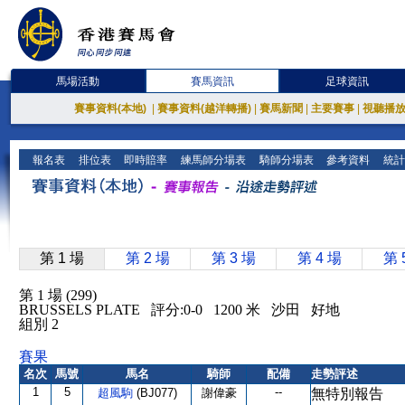
馬場活動
賽馬資訊
足球資訊
賽事資料(本地)
|
賽事資料(越洋轉播)
|
賽馬新聞
|
主要賽事
|
視聽播
報名表
排位表
即時賠率
練馬師分場表
騎師分場表
參考資料
統計
第 1 場
第 2 場
第 3 場
第 4 場
第 
第 1 場 (299)
BRUSSELS PLATE 評分:0-0 1200 米 沙田 好地
組別 2
賽果
名次
馬號
馬名
騎師
配備
走勢評述
1
5
--
超風駒
(BJ077)
謝偉豪
無特別報告