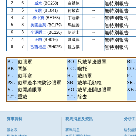
2
6
--
威水
(BG258)
白禮棟
無特別報告
3
5
--
良駒
(BE041)
何敬森
無特別報告
4
2
--
祿中寶
(BE165)
丁冠豪
無特別報告
5
8
--
美國生菜
(BC179)
馬佳善
無特別報告
6
3
--
全運爵士
(BC126)
胡活士
無特別報告
7
4
--
正嘢
(BH016)
洪國興
無特別報告
8
7
--
己酉福星
(BH025)
鍾占祺
無特別報告
B :
BO :
BL :
戴眼罩
只戴單邊眼罩
BK :
CC :
CO 
閘氈
喉托
E :
H :
P :
戴耳塞
戴頭罩
PS :
SB :
SR :
戴單邊半掩防沙眼罩
戴羊毛額箍
V :
VO :
XB 
戴開縫眼罩
戴單邊開縫眼罩
"2" :
"-" :
重戴
除去
賽事資料
賽馬消息及資訊
分析工
報名表
賽馬消息
速勢能