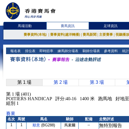
馬場活動
賽馬資訊
足球資訊
賽事資料(本地)
|
賽事資料(越洋轉播)
|
賽馬新聞
|
主要賽事
|
視聽播
報名表
排位表
即時賠率
練馬師分場表
騎師分場表
參考資料
統計
第 1 場
第 2 場
第 3 場
第 1 場 (401)
POITIERS HANDICAP 評分:40-16 1400 米 跑馬地 好
組別 1
賽果
名次
馬號
馬名
騎師
配備
走勢評述
1
1
--
順意
(BG288)
馬素爾
無特別報告