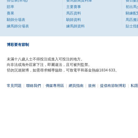
排位表(本地)
賽馬新聞資料庫
賽日數
賠率
主要賽事
初出馬
賽果
馬匹資料
騎練配
騎師分場表
騎師資料
馬匹搬
練馬師分場表
練馬師資料
貼士指
博彩要有節制
未滿十八歲人士不得投注或進入可投注的地方。
向非法或海外莊家下注，即屬違法，且可被判監禁。
切勿沉迷賭博，如需尋求輔導協助，可致電平和基金熱線1834 633。
常見問題
|
聯絡我們
|
傳媒專用區
|
網頁指南
|
規例
|
提倡有節制博彩
|
私隱