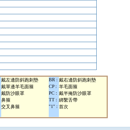
BR :
戴左邊防斜跑刺墊
戴右邊防斜跑刺墊
:
CP :
戴單邊羊毛面箍
羊毛面箍
PC :
戴防沙眼罩
戴半掩防沙眼罩
TT :
鼻箍
綁繫舌帶
:
"1" :
交叉鼻箍
首次