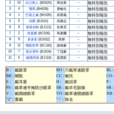
2
10
--
出口商人
(BD025)
馬佳善
無特別報告
3
4
--
飛馬
(BH039)
唐敏生
無特別報告
4
1
--
巴基之威
(BH185)
巫斯義
無特別報告
5
5
--
佳爵
(BJ010)
高雅志
無特別報告
6
9
--
海港名駒
(BJ122)
告東尼
無特別報告
7
2
--
快嘉樂
(BC036)
馬素爾
無特別報告
8
8
--
多多彩
(BJ032)
馬輝
無特別報告
9
11
--
飛龍世界
(BC100)
謝偉豪
無特別報告
10
7
--
喜出望外
(BJ034)
丁冠豪
無特別報告
11
6
--
縱橫四海
(BJ118)
葉楚航
無特別報告
B :
BO :
BL :
戴眼罩
只戴單邊眼罩
BK :
CC :
CO 
閘氈
喉托
E :
H :
P :
戴耳塞
戴頭罩
PS :
SB :
SR :
戴單邊半掩防沙眼罩
戴羊毛額箍
V :
VO :
XB 
戴開縫眼罩
戴單邊開縫眼罩
"2" :
"-" :
重戴
除去