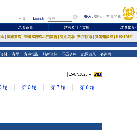
登入
/
登記
常見問題
首頁
English
馬會會員
慈善及社區貢獻
馬會知多
放區
|
國際賽馬
|
香港國際馬匹拍賣會
|
從化馬場
|
投注指南
|
賽馬知多些
|
RESTART
資料
賽果
賽事報告
騎練資料
馬匹資料
試閘結果
賽期表
5 場
第 6 場
第 7 場
第 8 場