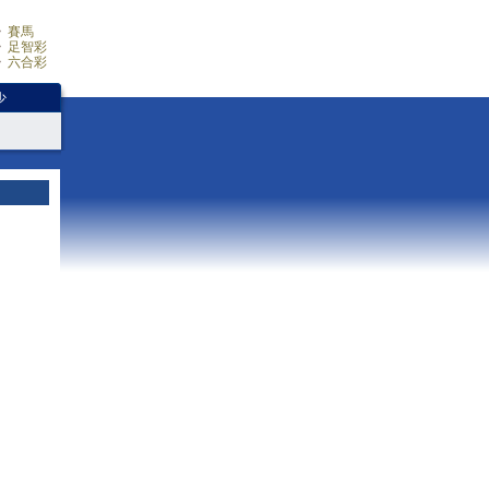
賽馬
足智彩
六合彩
少