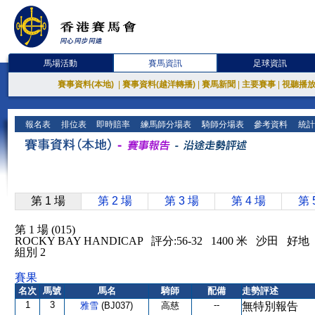
馬場活動
賽馬資訊
足球資訊
賽事資料(本地)
|
賽事資料(越洋轉播)
|
賽馬新聞
|
主要賽事
|
視聽播
報名表
排位表
即時賠率
練馬師分場表
騎師分場表
參考資料
統計
第 1 場
第 2 場
第 3 場
第 4 場
第 
第 1 場 (015)
ROCKY BAY HANDICAP 評分:56-32 1400 米 沙田 好地
組別 2
賽果
名次
馬號
馬名
騎師
配備
走勢評述
1
3
--
雅雪
(BJ037)
高慈
無特別報告