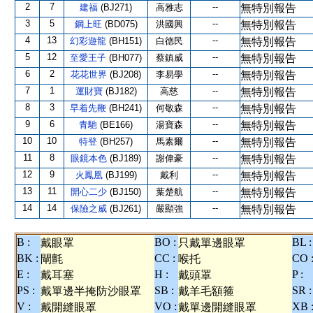
2
7
--
建福
(BJ271)
高雅志
無特別報告
3
5
--
鋼上旺
(BD075)
洪國興
無特別報告
4
13
--
幻彩遊龍
(BH151)
白德民
無特別報告
5
12
--
至愛王子
(BH077)
蔡鎮威
無特別報告
6
2
--
花花世界
(BJ208)
李易學
無特別報告
7
1
--
運財寶
(BJ182)
高慈
無特別報告
8
3
--
早着先鞭
(BH241)
何敬森
無特別報告
9
6
--
青馳
(BE166)
湯寶森
無特別報告
10
10
--
特登
(BH257)
馬素爾
無特別報告
11
8
--
眼鏡本色
(BJ189)
謝偉豪
無特別報告
12
9
--
火鳳凰
(BJ199)
戴利
無特別報告
13
11
--
開心二少
(BJ150)
葉楚航
無特別報告
14
14
--
保險之威
(BJ261)
嚴顯強
無特別報告
B :
BO :
BL :
戴眼罩
只戴單邊眼罩
BK :
CC :
CO 
閘氈
喉托
E :
H :
P :
戴耳塞
戴頭罩
PS :
SB :
SR :
戴單邊半掩防沙眼罩
戴羊毛額箍
V :
VO :
XB 
戴開縫眼罩
戴單邊開縫眼罩