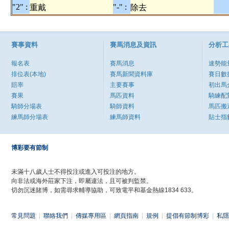
"2" :
"-" :
重戴
除去
賽事資料
賽馬消息及資訊
分析工
報名表
賽馬消息
速勢能
排位表(本地)
賽馬新聞資料庫
賽日數
賠率
主要賽事
初出馬
賽果
馬匹資料
騎練配
騎師分場表
騎師資料
馬匹搬
練馬師分場表
練馬師資料
貼士指
博彩要有節制
未滿十八歲人士不得投注或進入可投注的地方。
向非法或海外莊家下注，即屬違法，且可被判監禁。
切勿沉迷賭博，如需尋求輔導協助，可致電平和基金熱線1834 633。
常見問題
|
聯絡我們
|
傳媒專用區
|
網頁指南
|
規例
|
提倡有節制博彩
|
私隱