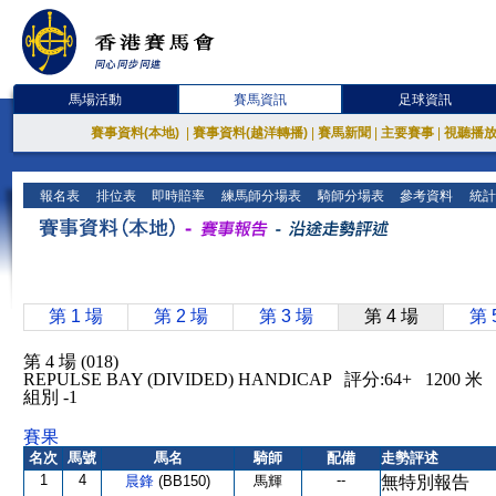
馬場活動
賽馬資訊
足球資訊
賽事資料(本地)
|
賽事資料(越洋轉播)
|
賽馬新聞
|
主要賽事
|
視聽播
報名表
排位表
即時賠率
練馬師分場表
騎師分場表
參考資料
統計
第 1 場
第 2 場
第 3 場
第 4 場
第 
第 4 場 (018)
REPULSE BAY (DIVIDED) HANDICAP 評分:64+ 1200
組別 -1
賽果
名次
馬號
馬名
騎師
配備
走勢評述
1
4
--
晨鋒
(BB150)
馬輝
無特別報告