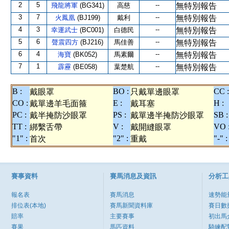
2
5
--
飛龍將軍
(BG341)
高慈
無特別報告
3
7
--
火鳳凰
(BJ199)
戴利
無特別報告
4
3
--
幸運武士
(BC001)
白德民
無特別報告
5
6
--
聲震四方
(BJ216)
馬佳善
無特別報告
6
4
--
海寶
(BK052)
馬素爾
無特別報告
7
1
--
霹靂
(BE058)
葉楚航
無特別報告
B :
BO :
CC :
戴眼罩
只戴單邊眼罩
CO :
E :
H :
戴單邊羊毛面箍
戴耳塞
PC :
PS :
SB :
戴半掩防沙眼罩
戴單邊半掩防沙眼罩
TT :
V :
VO 
綁繫舌帶
戴開縫眼罩
"1" :
"2" :
"-" :
首次
重戴
賽事資料
賽馬消息及資訊
分析工
報名表
賽馬消息
速勢能
排位表(本地)
賽馬新聞資料庫
賽日數
賠率
主要賽事
初出馬
賽果
馬匹資料
騎練配