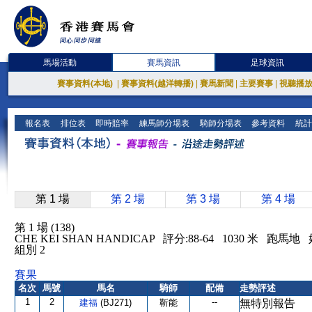
馬場活動
賽馬資訊
足球資訊
賽事資料(本地)
|
賽事資料(越洋轉播)
|
賽馬新聞
|
主要賽事
|
視聽播
報名表
排位表
即時賠率
練馬師分場表
騎師分場表
參考資料
統計
第 1 場
第 2 場
第 3 場
第 4 場
第 1 場 (138)
CHE KEI SHAN HANDICAP 評分:88-64 1030 米 跑
組別 2
賽果
名次
馬號
馬名
騎師
配備
走勢評述
1
2
--
建福
(BJ271)
靳能
無特別報告