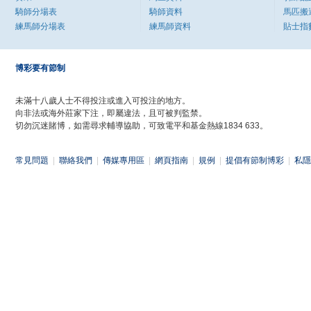
騎師分場表
騎師資料
馬匹搬
練馬師分場表
練馬師資料
貼士指
博彩要有節制
未滿十八歲人士不得投注或進入可投注的地方。
向非法或海外莊家下注，即屬違法，且可被判監禁。
切勿沉迷賭博，如需尋求輔導協助，可致電平和基金熱線1834 633。
常見問題
|
聯絡我們
|
傳媒專用區
|
網頁指南
|
規例
|
提倡有節制博彩
|
私隱