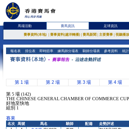
馬場活動
賽馬資訊
足球資訊
賽事資料(本地)
|
賽事資料(越洋轉播)
|
賽馬新聞
|
主要賽事
|
視聽播
報名表
排位表
即時賠率
練馬師分場表
騎師分場表
參考資料
統計
第 1 場
第 2 場
第 3 場
第 4 場
第 5 場 (142)
THE CHINESE GENERAL CHAMBER OF COMMERCE CU
好地至快地
組別 1
賽果
名次
馬號
馬名
騎師
配備
走勢評述