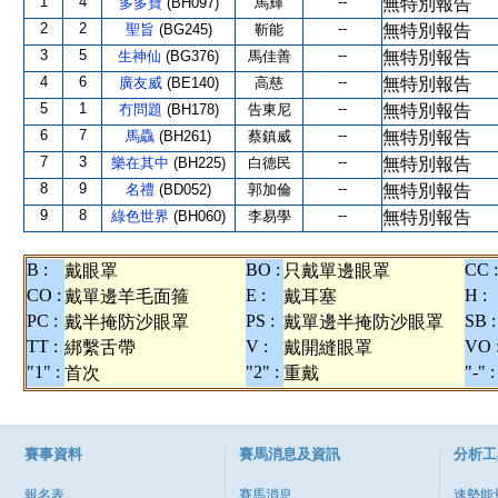
1
4
--
多多寶
(BH097)
馬輝
無特別報告
2
2
--
聖旨
(BG245)
靳能
無特別報告
3
5
--
生神仙
(BG376)
馬佳善
無特別報告
4
6
--
廣友威
(BE140)
高慈
無特別報告
5
1
--
冇問題
(BH178)
告東尼
無特別報告
6
7
--
馬驫
(BH261)
蔡鎮威
無特別報告
7
3
--
樂在其中
(BH225)
白德民
無特別報告
8
9
--
名禮
(BD052)
郭加倫
無特別報告
9
8
--
綠色世界
(BH060)
李易學
無特別報告
B :
BO :
CC :
戴眼罩
只戴單邊眼罩
CO :
E :
H :
戴單邊羊毛面箍
戴耳塞
PC :
PS :
SB :
戴半掩防沙眼罩
戴單邊半掩防沙眼罩
TT :
V :
VO 
綁繫舌帶
戴開縫眼罩
"1" :
"2" :
"-" :
首次
重戴
賽事資料
賽馬消息及資訊
分析工
報名表
賽馬消息
速勢能