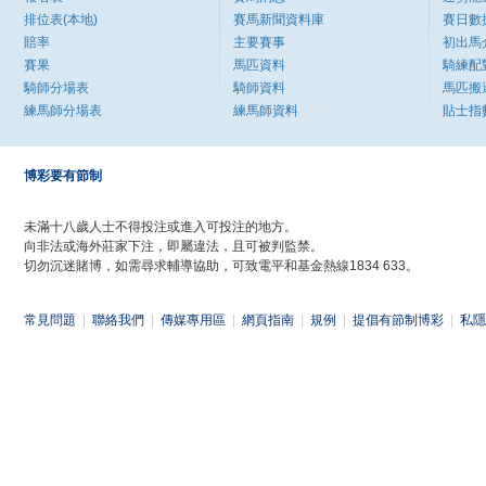
排位表(本地)
賽馬新聞資料庫
賽日數
賠率
主要賽事
初出馬
賽果
馬匹資料
騎練配
騎師分場表
騎師資料
馬匹搬
練馬師分場表
練馬師資料
貼士指
博彩要有節制
未滿十八歲人士不得投注或進入可投注的地方。
向非法或海外莊家下注，即屬違法，且可被判監禁。
切勿沉迷賭博，如需尋求輔導協助，可致電平和基金熱線1834 633。
常見問題
|
聯絡我們
|
傳媒專用區
|
網頁指南
|
規例
|
提倡有節制博彩
|
私隱