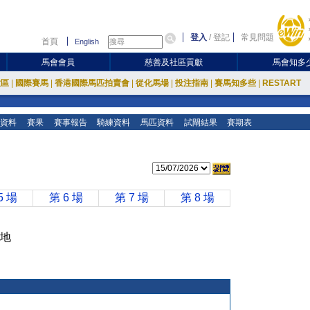
登入
/
登記
常見問題
首頁
English
馬會會員
慈善及社區貢獻
馬會知多
放區
|
國際賽馬
|
香港國際馬匹拍賣會
|
從化馬場
|
投注指南
|
賽馬知多些
|
RESTART
資料
賽果
賽事報告
騎練資料
馬匹資料
試閘結果
賽期表
5 場
第 6 場
第 7 場
第 8 場
快地