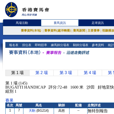
馬場活動
賽馬資訊
足球資訊
賽事資料(本地)
|
賽事資料(越洋轉播)
|
賽馬新聞
|
主要賽事
|
視聽播
報名表
排位表
即時賠率
練馬師分場表
騎師分場表
參考資料
統計
第 1 場
第 2 場
第 3 場
第 4 場
第 
第 1 場 (145)
BUGATTI HANDICAP 評分:72-48 1600 米 沙田 好地至
組別 1
賽果
名次
馬號
馬名
騎師
配備
走勢評述
1
7
--
天駒
(BG214)
高慈
無特別報告