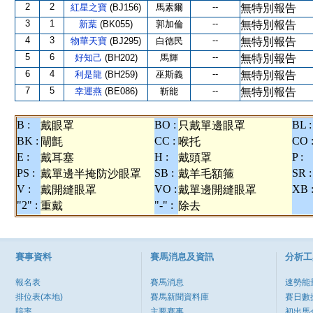
2
2
--
紅星之寶
(BJ156)
馬素爾
無特別報告
3
1
--
新葉
(BK055)
郭加倫
無特別報告
4
3
--
物華天寶
(BJ295)
白德民
無特別報告
5
6
--
好知己
(BH202)
馬輝
無特別報告
6
4
--
利是龍
(BH259)
巫斯義
無特別報告
7
5
--
幸運燕
(BE086)
靳能
無特別報告
B :
BO :
BL :
戴眼罩
只戴單邊眼罩
BK :
CC :
CO 
閘氈
喉托
E :
H :
P :
戴耳塞
戴頭罩
PS :
SB :
SR :
戴單邊半掩防沙眼罩
戴羊毛額箍
V :
VO :
XB 
戴開縫眼罩
戴單邊開縫眼罩
"2" :
"-" :
重戴
除去
賽事資料
賽馬消息及資訊
分析工
報名表
賽馬消息
速勢能
排位表(本地)
賽馬新聞資料庫
賽日數
賠率
主要賽事
初出馬