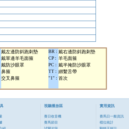
BR :
戴左邊防斜跑刺墊
戴右邊防斜跑刺墊
:
CP :
戴單邊羊毛面箍
羊毛面箍
PC :
戴防沙眼罩
戴半掩防沙眼罩
TT :
鼻箍
綁繫舌帶
:
"1" :
交叉鼻箍
首次
具
視聽播放區
實用資訊
量
賽日收音機
賽馬日一般資訊
據
賽馬節目
檔位統計
介紹
試閘片段
騎師王統計