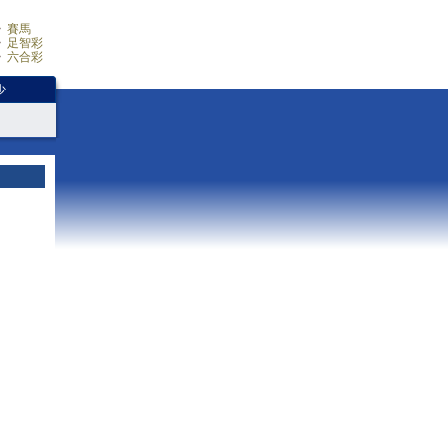
賽馬
足智彩
六合彩
少