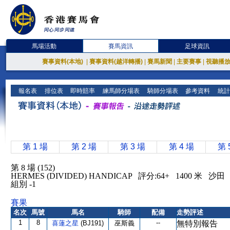
馬場活動
賽馬資訊
足球資訊
賽事資料(本地)
|
賽事資料(越洋轉播)
|
賽馬新聞
|
主要賽事
|
視聽播
報名表
排位表
即時賠率
練馬師分場表
騎師分場表
參考資料
統計
第 1 場
第 2 場
第 3 場
第 4 場
第 
第 8 場 (152)
HERMES (DIVIDED) HANDICAP 評分:64+ 1400 米 
組別 -1
賽果
名次
馬號
馬名
騎師
配備
走勢評述
1
8
--
喜蓮之星
(BJ191)
巫斯義
無特別報告