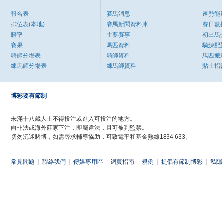
報名表
賽馬消息
速勢能
排位表(本地)
賽馬新聞資料庫
賽日數
賠率
主要賽事
初出馬
賽果
馬匹資料
騎練配
騎師分場表
騎師資料
馬匹搬
練馬師分場表
練馬師資料
貼士指
博彩要有節制
未滿十八歲人士不得投注或進入可投注的地方。
向非法或海外莊家下注，即屬違法，且可被判監禁。
切勿沉迷賭博，如需尋求輔導協助，可致電平和基金熱線1834 633。
常見問題
|
聯絡我們
|
傳媒專用區
|
網頁指南
|
規例
|
提倡有節制博彩
|
私隱