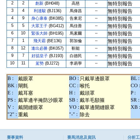
2
2
--
創新
(BH048)
高慈
無特別報告
3
4
--
利達駿
(BJ136)
馬偉昌
無特別報告
4
9
--
身心康泰
(BK085)
告東尼
無特別報告
5
5
--
大眾王子
(BG412)
馬佳善
無特別報告
6
10
--
緊張大師
(BH195)
馬素爾
無特別報告
7
1
--
飛天霸
(BE136)
郭加倫
無特別報告
8
12
--
逢出必勝
(BK057)
靳能
無特別報告
9
7
--
好掂皇子
(BJ193)
白德民
無特別報告
10
11
--
駕勢
(BJ272)
李易學
無特別報告
B :
BO :
BL :
戴眼罩
只戴單邊眼罩
BK :
CC :
CO 
閘氈
喉托
E :
H :
P :
戴耳塞
戴頭罩
PS :
SB :
SR :
戴單邊半掩防沙眼罩
戴羊毛額箍
V :
VO :
XB 
戴開縫眼罩
戴單邊開縫眼罩
"2" :
"-" :
重戴
除去
賽事資料
賽馬消息及資訊
分析工