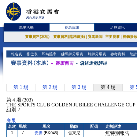
馬場活動
賽馬資訊
足球資訊
賽事資料(本地)
|
賽事資料(越洋轉播)
|
賽馬新聞
|
主要賽事
|
視聽播
報名表
排位表
即時賠率
練馬師分場表
騎師分場表
參考資料
統計
第 1 場
第 2 場
第 3 場
第 4 場
第 
第 4 場 (303)
THE SPORTS CLUB GOLDEN JUBILEE CHALLENGE C
組別 2
賽果
名次
馬號
馬名
騎師
配備
走勢評述
1
7
--
安騰
(BK045)
告東尼
無特別報告