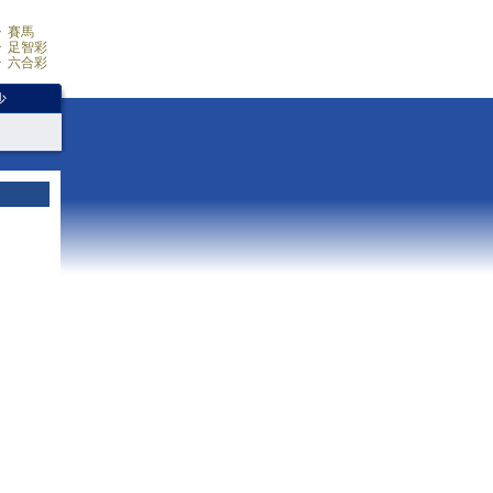
賽馬
足智彩
六合彩
少