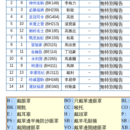
2
9
--
神州名駒
(BK149)
李格力
無特別報告
3
3
--
必勝福將
(BH239)
靳能
無特別報告
4
4
--
皇冠司令
(BG404)
高慈
無特別報告
5
10
--
幸運之聲
(BH213)
湯寶森
無特別報告
6
12
--
鄉村名士
(BK185)
高雅志
無特別報告
7
5
--
戰意如虹
(BK159)
柏葛
無特別報告
8
1
--
冒險家
(BD115)
馬佳善
無特別報告
9
11
--
金鑰匙
(BE114)
丁冠豪
無特別報告
10
6
--
永利寶
(BJ265)
馬素爾
無特別報告
11
8
--
時運佳
(BH111)
馬輝
無特別報告
12
13
--
幸運世紀
(BJ112)
戴利
無特別報告
13
2
--
特威靈駒
(BH168)
李易學
無特別報告
14
14
--
運財福星
(BE040)
何敬森
無特別報告
B :
BO :
BL :
戴眼罩
只戴單邊眼罩
BK :
CC :
CO 
閘氈
喉托
E :
H :
P :
戴耳塞
戴頭罩
PS :
SB :
SR :
戴單邊半掩防沙眼罩
戴羊毛額箍
V :
VO :
XB 
戴開縫眼罩
戴單邊開縫眼罩