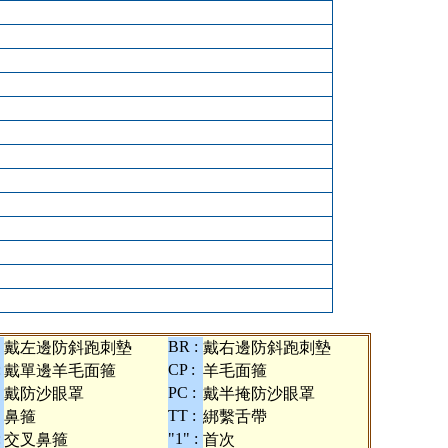
BR :
戴左邊防斜跑刺墊
戴右邊防斜跑刺墊
:
CP :
戴單邊羊毛面箍
羊毛面箍
PC :
戴防沙眼罩
戴半掩防沙眼罩
TT :
鼻箍
綁繫舌帶
:
"1" :
交叉鼻箍
首次