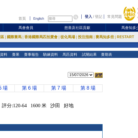
登入
/
登記
常見問題
首頁
English
馬會會員
慈善及社區貢獻
馬會知多
放區
|
國際賽馬
|
香港國際馬匹拍賣會
|
從化馬場
|
投注指南
|
賽馬知多些
|
RESTART
資料
賽果
賽事報告
騎練資料
馬匹資料
試閘結果
賽期表
5 場
第 6 場
第 7 場
第 8 場
UP 評分:120-64 1600 米 沙田 好地