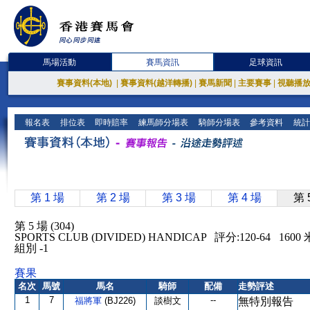
馬場活動
賽馬資訊
足球資訊
賽事資料(本地)
|
賽事資料(越洋轉播)
|
賽馬新聞
|
主要賽事
|
視聽播
報名表
排位表
即時賠率
練馬師分場表
騎師分場表
參考資料
統計
第 1 場
第 2 場
第 3 場
第 4 場
第 
第 5 場 (304)
SPORTS CLUB (DIVIDED) HANDICAP 評分:120-64 16
組別 -1
賽果
名次
馬號
馬名
騎師
配備
走勢評述
1
7
--
福將軍
(BJ226)
談樹文
無特別報告