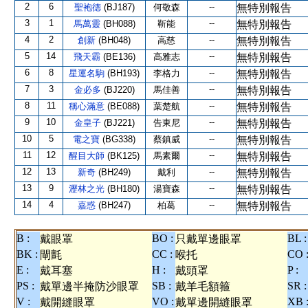
2
6
--
聖袍德
(BJ187)
何敬森
無特別報告
3
1
--
馬萬靈
(BH088)
靳能
無特別報告
4
2
--
創新
(BH048)
高慈
無特別報告
5
14
--
飛天霸
(BE136)
高雅志
無特別報告
6
8
--
星運名駒
(BH193)
李格力
無特別報告
7
3
--
金必多
(BJ220)
馬佳善
無特別報告
8
11
--
稱心滿意
(BE088)
葉楚航
無特別報告
9
10
--
金皇子
(BJ221)
告東尼
無特別報告
10
5
--
電之寶
(BG338)
蔡鎮威
無特別報告
11
12
--
醒目大師
(BK125)
馬素爾
無特別報告
12
13
--
新奇
(BH249)
戴利
無特別報告
13
9
--
瀝林之光
(BH180)
湯寶森
無特別報告
14
4
--
嘉惑
(BH247)
柏葛
無特別報告
B :
BO :
BL :
戴眼罩
只戴單邊眼罩
BK :
CC :
CO 
閘氈
喉托
E :
H :
P :
戴耳塞
戴頭罩
PS :
SB :
SR :
戴單邊半掩防沙眼罩
戴羊毛額箍
V :
VO :
XB 
戴開縫眼罩
戴單邊開縫眼罩