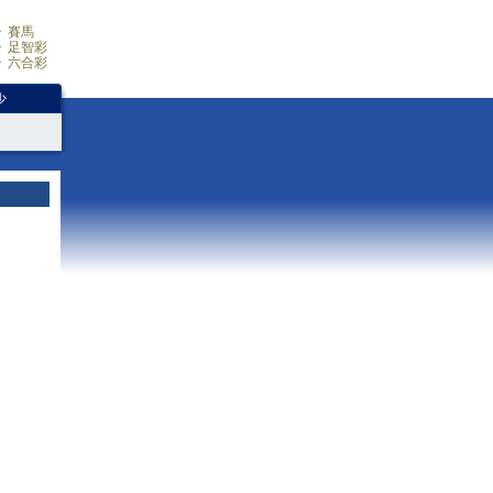
賽馬
足智彩
六合彩
少