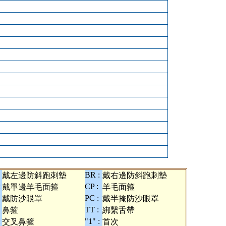
BR :
戴左邊防斜跑刺墊
戴右邊防斜跑刺墊
:
CP :
戴單邊羊毛面箍
羊毛面箍
PC :
戴防沙眼罩
戴半掩防沙眼罩
TT :
鼻箍
綁繫舌帶
:
"1" :
交叉鼻箍
首次