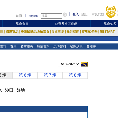
登入
/
登記
常見問題
首頁
English
馬會會員
慈善及社區貢獻
馬會知多
放區
|
國際賽馬
|
香港國際馬匹拍賣會
|
從化馬場
|
投注指南
|
賽馬知多些
|
RESTART
資料
賽果
賽事報告
騎練資料
馬匹資料
試閘結果
賽期表
5 場
第 6 場
第 7 場
第 8 場
00 米 沙田 好地