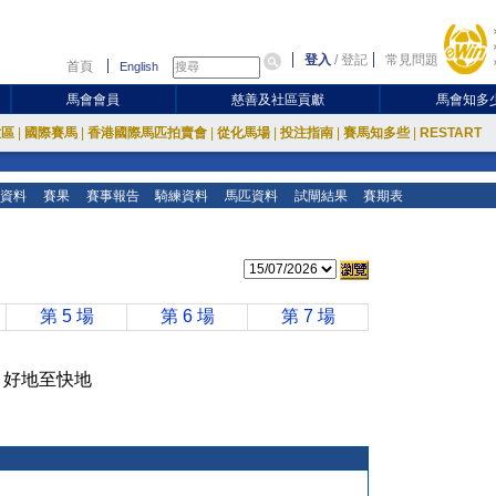
登入
/
登記
常見問題
首頁
English
馬會會員
慈善及社區貢獻
馬會知多
放區
|
國際賽馬
|
香港國際馬匹拍賣會
|
從化馬場
|
投注指南
|
賽馬知多些
|
RESTART
資料
賽果
賽事報告
騎練資料
馬匹資料
試閘結果
賽期表
第 5 場
第 6 場
第 7 場
馬地 好地至快地