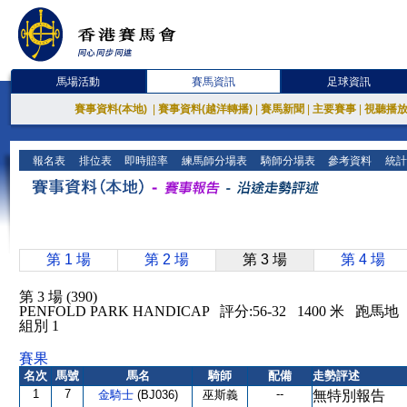
馬場活動
賽馬資訊
足球資訊
賽事資料(本地)
|
賽事資料(越洋轉播)
|
賽馬新聞
|
主要賽事
|
視聽播
報名表
排位表
即時賠率
練馬師分場表
騎師分場表
參考資料
統計
第 1 場
第 2 場
第 3 場
第 4 場
第 3 場 (390)
PENFOLD PARK HANDICAP 評分:56-32 1400 米 跑
組別 1
賽果
名次
馬號
馬名
騎師
配備
走勢評述
1
7
--
金騎士
(BJ036)
巫斯義
無特別報告