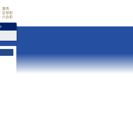
賽馬
足智彩
六合彩
少