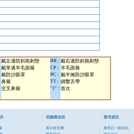
BR :
戴左邊防斜跑刺墊
戴右邊防斜跑刺墊
:
CP :
戴單邊羊毛面箍
羊毛面箍
PC :
戴防沙眼罩
戴半掩防沙眼罩
TT :
鼻箍
綁繫舌帶
:
"1" :
交叉鼻箍
首次
具
視聽播放區
實用資訊
量
賽日收音機
賽馬日一般資訊