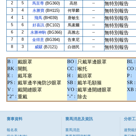
2
5
--
馬至尊
(BG360)
高慈
無特別報告
3
4
--
永勝寶
(BH115)
何華麟
無特別報告
4
1
--
飛馬
(BH039)
唐敏生
無特別報告
5
6
--
好喜訊
(BC102)
馬素爾
無特別報告
6
2
--
永勝神駒
(BG366)
高雅志
無特別報告
7
8
--
金得意
(BG394)
告東尼
無特別報告
8
3
--
威驥
(BJ121)
白德民
無特別報告
B :
BO :
BL :
戴眼罩
只戴單邊眼罩
BK :
CC :
CO 
閘氈
喉托
E :
H :
P :
戴耳塞
戴頭罩
PS :
SB :
SR :
戴單邊半掩防沙眼罩
戴羊毛額箍
V :
VO :
XB 
戴開縫眼罩
戴單邊開縫眼罩
"2" :
"-" :
重戴
除去
賽事資料
賽馬消息及資訊
分析工
報名表
賽馬消息
速勢能