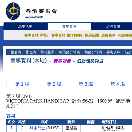
馬場活動
賽馬資訊
足球資訊
賽事資料(本地)
|
賽事資料(越洋轉播)
|
賽馬新聞
|
主要賽事
|
視聽播
報名表
排位表
即時賠率
練馬師分場表
騎師分場表
參考資料
統計
第 1 場
第 2 場
第 3 場
第 4 場
第 7 場 (394)
VICTORIA PARK HANDICAP 評分:56-32 1600 米 
組別 1
賽果
名次
馬號
馬名
騎師
配備
走勢評述
1
7
--
城市鬥士
(BJ158)
巫斯義
無特別報告