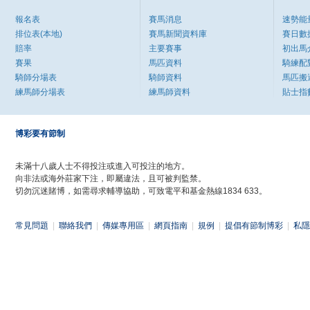
報名表
賽馬消息
速勢能
排位表(本地)
賽馬新聞資料庫
賽日數
賠率
主要賽事
初出馬
賽果
馬匹資料
騎練配
騎師分場表
騎師資料
馬匹搬
練馬師分場表
練馬師資料
貼士指
博彩要有節制
未滿十八歲人士不得投注或進入可投注的地方。
向非法或海外莊家下注，即屬違法，且可被判監禁。
切勿沉迷賭博，如需尋求輔導協助，可致電平和基金熱線1834 633。
常見問題
|
聯絡我們
|
傳媒專用區
|
網頁指南
|
規例
|
提倡有節制博彩
|
私隱