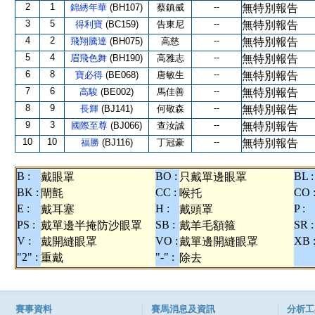
2
1
--
錦綉年華
(BH107)
蔡鎮威
無特別報告
3
5
--
得利寶
(BC159)
告東尼
無特別報告
4
2
--
飛翔騰達
(BH075)
高慈
無特別報告
5
4
--
眉飛色舞
(BH190)
高雅志
無特別報告
6
8
--
寶必得
(BE068)
唐敏生
無特別報告
7
6
--
高駿
(BE002)
馬佳善
無特別報告
8
9
--
長輝
(BJ141)
何敬森
無特別報告
9
3
--
國際至尊
(BJ066)
查汝誠
無特別報告
10
10
--
福勝
(BJ116)
丁冠豪
無特別報告
B :
BO :
BL :
戴眼罩
只戴單邊眼罩
BK :
CC :
CO 
閘氈
喉托
E :
H :
P :
戴耳塞
戴頭罩
PS :
SB :
SR :
戴單邊半掩防沙眼罩
戴羊毛額箍
V :
VO :
XB 
戴開縫眼罩
戴單邊開縫眼罩
"2" :
"-" :
重戴
除去
賽事資料
賽馬消息及資訊
分析工