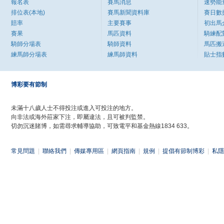
報名表
賽馬消息
速勢能
排位表(本地)
賽馬新聞資料庫
賽日數
賠率
主要賽事
初出馬
賽果
馬匹資料
騎練配
騎師分場表
騎師資料
馬匹搬
練馬師分場表
練馬師資料
貼士指
博彩要有節制
未滿十八歲人士不得投注或進入可投注的地方。
向非法或海外莊家下注，即屬違法，且可被判監禁。
切勿沉迷賭博，如需尋求輔導協助，可致電平和基金熱線1834 633。
常見問題
|
聯絡我們
|
傳媒專用區
|
網頁指南
|
規例
|
提倡有節制博彩
|
私隱