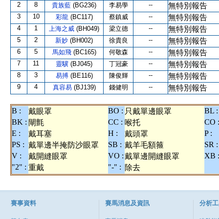
2
8
--
貴族藍
(BG236)
李易學
無特別報告
3
10
--
彩龍
(BC117)
蔡鎮威
無特別報告
4
1
--
上海之威
(BH049)
梁立德
無特別報告
5
2
--
新妙
(BH002)
徐貴良
無特別報告
6
5
--
馬如飛
(BC165)
何敬森
無特別報告
7
11
--
靈驥
(BJ045)
丁冠豪
無特別報告
8
3
--
易搏
(BE116)
陳俊輝
無特別報告
9
4
--
真容易
(BJ139)
錢健明
無特別報告
B :
BO :
BL :
戴眼罩
只戴單邊眼罩
BK :
CC :
CO 
閘氈
喉托
E :
H :
P :
戴耳塞
戴頭罩
PS :
SB :
SR :
戴單邊半掩防沙眼罩
戴羊毛額箍
V :
VO :
XB 
戴開縫眼罩
戴單邊開縫眼罩
"2" :
"-" :
重戴
除去
賽事資料
賽馬消息及資訊
分析工