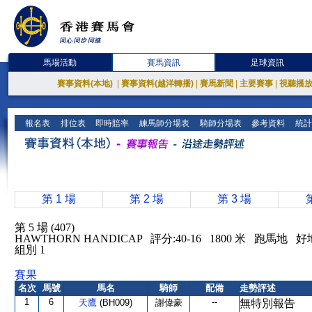
馬場活動
賽馬資訊
足球資訊
賽事資料(本地)
|
賽事資料(越洋轉播)
|
賽馬新聞
|
主要賽事
|
視聽播
報名表
排位表
即時賠率
練馬師分場表
騎師分場表
參考資料
統計
第 1 場
第 2 場
第 3 場
第 5 場 (407)
HAWTHORN HANDICAP 評分:40-16 1800 米 跑馬地 好
組別 1
賽果
名次
馬號
馬名
騎師
配備
走勢評述
1
6
--
天鷹
(BH009)
謝偉豪
無特別報告