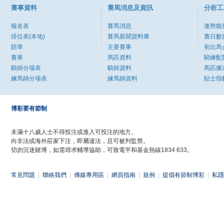
賽事資料
賽馬消息及資訊
分析工
報名表
賽馬消息
速勢能
排位表(本地)
賽馬新聞資料庫
賽日數
賠率
主要賽事
初出馬
賽果
馬匹資料
騎練配
騎師分場表
騎師資料
馬匹搬
練馬師分場表
練馬師資料
貼士指
博彩要有節制
未滿十八歲人士不得投注或進入可投注的地方。
向非法或海外莊家下注，即屬違法，且可被判監禁。
切勿沉迷賭博，如需尋求輔導協助，可致電平和基金熱線1834 633。
常見問題
|
聯絡我們
|
傳媒專用區
|
網頁指南
|
規例
|
提倡有節制博彩
|
私隱