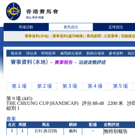
馬場活動
賽馬資訊
足球資訊
賽事資料(本地)
|
賽事資料(越洋轉播)
|
賽馬新聞
|
主要賽事
|
視聽播
報名表
排位表
即時賠率
練馬師分場表
騎師分場表
參考資料
統計
第 1 場
第 2 場
第 3 場
第 4 場
第 5 場
第 9 場 (445)
THE CHEUNG CUP (HANDICAP) 評分:88-48 2200 米 
組別 1
賽果
名次
馬號
馬名
騎師
配備
走勢評述
1
1
--
百利
(BJ229)
戴利
無特別報告