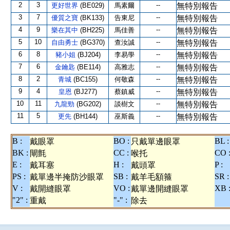
2
3
--
更好世界
(BE029)
馬素爾
無特別報告
3
7
--
優質之寶
(BK133)
告東尼
無特別報告
4
9
--
樂在其中
(BH225)
馬佳善
無特別報告
5
10
--
自由勇士
(BG370)
查汝誠
無特別報告
6
8
--
豬小姐
(BJ204)
李易學
無特別報告
7
6
--
金鑰匙
(BE114)
高雅志
無特別報告
8
2
--
青城
(BC155)
何敬森
無特別報告
9
4
--
皇恩
(BJ277)
蔡鎮威
無特別報告
10
11
--
九龍勁
(BG202)
談樹文
無特別報告
11
5
--
更先
(BH144)
巫斯義
無特別報告
B :
BO :
BL :
戴眼罩
只戴單邊眼罩
BK :
CC :
CO 
閘氈
喉托
E :
H :
P :
戴耳塞
戴頭罩
PS :
SB :
SR :
戴單邊半掩防沙眼罩
戴羊毛額箍
V :
VO :
XB 
戴開縫眼罩
戴單邊開縫眼罩
"2" :
"-" :
重戴
除去