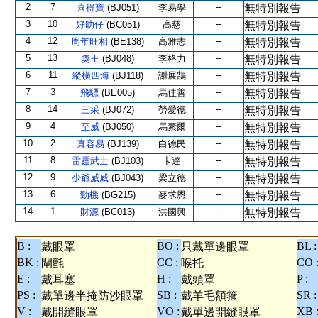
2
7
--
喜得寶
(BJ051)
李易學
無特別報告
3
10
--
好叻仔
(BC051)
高慈
無特別報告
4
12
--
周年旺相
(BE138)
高雅志
無特別報告
5
13
--
獎王
(BJ048)
李格力
無特別報告
6
11
--
縱橫四海
(BJ118)
謝展鵠
無特別報告
7
3
--
飛驃
(BE005)
馬佳善
無特別報告
8
14
--
三采
(BJ072)
勞愛德
無特別報告
9
4
--
至威
(BJ050)
馬素爾
無特別報告
10
2
--
真容易
(BJ139)
白德民
無特別報告
11
8
--
雷霆武士
(BJ103)
卡達
無特別報告
12
9
--
少爺威威
(BJ043)
梁立德
無特別報告
13
6
--
勁機
(BG215)
麥求恩
無特別報告
14
1
--
財源
(BC013)
洪國興
無特別報告
B :
BO :
BL :
戴眼罩
只戴單邊眼罩
BK :
CC :
CO 
閘氈
喉托
E :
H :
P :
戴耳塞
戴頭罩
PS :
SB :
SR :
戴單邊半掩防沙眼罩
戴羊毛額箍
V :
VO :
XB 
戴開縫眼罩
戴單邊開縫眼罩