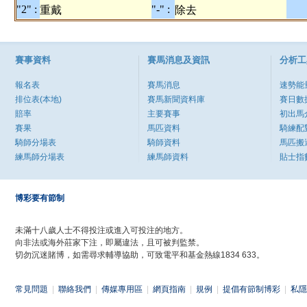
"2" :
"-" :
重戴
除去
賽事資料
賽馬消息及資訊
分析工
報名表
賽馬消息
速勢能
排位表(本地)
賽馬新聞資料庫
賽日數
賠率
主要賽事
初出馬
賽果
馬匹資料
騎練配
騎師分場表
騎師資料
馬匹搬
練馬師分場表
練馬師資料
貼士指
博彩要有節制
未滿十八歲人士不得投注或進入可投注的地方。
向非法或海外莊家下注，即屬違法，且可被判監禁。
切勿沉迷賭博，如需尋求輔導協助，可致電平和基金熱線1834 633。
常見問題
|
聯絡我們
|
傳媒專用區
|
網頁指南
|
規例
|
提倡有節制博彩
|
私隱