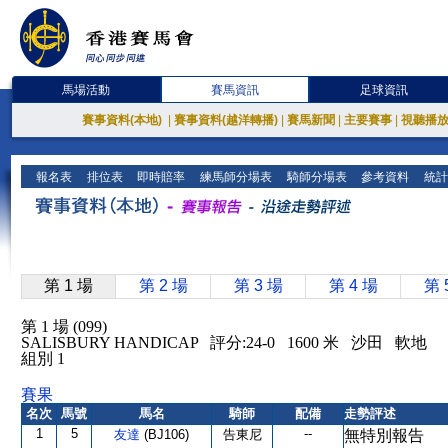
馬場活動
賽馬資訊
足球資訊
賽事資料(本地)
|
賽事資料(越洋轉播)
|
賽馬新聞
|
主要賽事
|
視聽播
報名表
排位表
即時賠率
練馬師分場表
騎師分場表
參考資料
統計
第 1 場
第 2 場
第 3 場
第 4 場
第 
第 1 場 (099)
SALISBURY HANDICAP 評分:24-0 1600 米 沙田 軟地
組別 1
賽果
名次
馬號
馬名
騎師
配備
走勢評述
1
5
--
友達
(BJ106)
告東尼
無特別報告