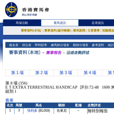
馬場活動
賽馬資訊
足球資訊
賽事資料(本地)
|
賽事資料(越洋轉播)
|
賽馬新聞
|
主要賽事
|
視聽播
報名表
排位表
即時賠率
練馬師分場表
騎師分場表
參考資料
統計
第 1 場
第 2 場
第 3 場
第 4 場
第 
第 8 場 (356)
E T EXTRA TERRESTRIAL HANDICAP 評分:72-48 16
組別 1
賽果
名次
馬號
馬名
騎師
配備
走勢評述
1
3
--
快利多
(BL059)
告東尼
無特別報告