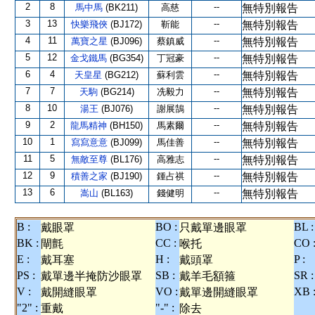
2
8
--
馬中馬
(BK211)
高慈
無特別報告
3
13
--
快樂飛俠
(BJ172)
靳能
無特別報告
4
11
--
萬寶之星
(BJ096)
蔡鎮威
無特別報告
5
12
--
金戈鐵馬
(BG354)
丁冠豪
無特別報告
6
4
--
天皇星
(BG212)
蘇利雲
無特別報告
7
7
--
天駒
(BG214)
冼毅力
無特別報告
8
10
--
湯王
(BJ076)
謝展鵠
無特別報告
9
2
--
龍馬精神
(BH150)
馬素爾
無特別報告
10
1
--
寫寫意意
(BJ099)
馬佳善
無特別報告
11
5
--
無敵至尊
(BL176)
高雅志
無特別報告
12
9
--
積善之家
(BJ190)
鍾占祺
無特別報告
13
6
--
嵩山
(BL163)
錢健明
無特別報告
B :
BO :
BL :
戴眼罩
只戴單邊眼罩
BK :
CC :
CO 
閘氈
喉托
E :
H :
P :
戴耳塞
戴頭罩
PS :
SB :
SR :
戴單邊半掩防沙眼罩
戴羊毛額箍
V :
VO :
XB 
戴開縫眼罩
戴單邊開縫眼罩
"2" :
"-" :
重戴
除去