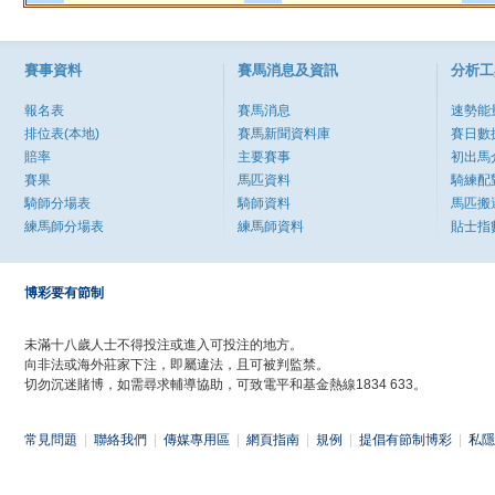
賽事資料
賽馬消息及資訊
分析工
報名表
賽馬消息
速勢能
排位表(本地)
賽馬新聞資料庫
賽日數
賠率
主要賽事
初出馬
賽果
馬匹資料
騎練配
騎師分場表
騎師資料
馬匹搬
練馬師分場表
練馬師資料
貼士指
博彩要有節制
未滿十八歲人士不得投注或進入可投注的地方。
向非法或海外莊家下注，即屬違法，且可被判監禁。
切勿沉迷賭博，如需尋求輔導協助，可致電平和基金熱線1834 633。
常見問題
|
聯絡我們
|
傳媒專用區
|
網頁指南
|
規例
|
提倡有節制博彩
|
私隱