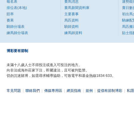
報名表
賽馬消息
速勢能
排位表(本地)
賽馬新聞資料庫
賽日數
賠率
主要賽事
初出馬
賽果
馬匹資料
騎練配
騎師分場表
騎師資料
馬匹搬
練馬師分場表
練馬師資料
貼士指
博彩要有節制
未滿十八歲人士不得投注或進入可投注的地方。
向非法或海外莊家下注，即屬違法，且可被判監禁。
切勿沉迷賭博，如需尋求輔導協助，可致電平和基金熱線1834 633。
常見問題
|
聯絡我們
|
傳媒專用區
|
網頁指南
|
規例
|
提倡有節制博彩
|
私隱