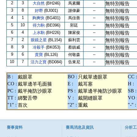
2
3
--
大自然
(BH246)
馬素爾
無特別報告
3
8
--
好嘢
(BJ001)
謝偉豪
無特別報告
4
1
--
夠爽快
(BG401)
馬佳善
無特別報告
5
10
--
得力駒
(BE096)
郭廷
無特別報告
6
4
--
上水駒
(BH226)
陳家俊
無特別報告
7
2
--
眼鏡之星
(BL154)
蘇利雲
無特別報告
8
9
--
冷殺手
(BK053)
蔡鎮威
無特別報告
9
6
--
貴寶
(BL126)
何敬森
無特別報告
10
7
--
活力之寶
(BD084)
告東尼
無特別報告
B :
BO :
CC :
戴眼罩
只戴單邊眼罩
CO :
E :
H :
戴單邊羊毛面箍
戴耳塞
PC :
PS :
SB :
戴半掩防沙眼罩
戴單邊半掩防沙眼罩
TT :
V :
VO 
綁繫舌帶
戴開縫眼罩
"1" :
"2" :
"-" :
首次
重戴
賽事資料
賽馬消息及資訊
分析工