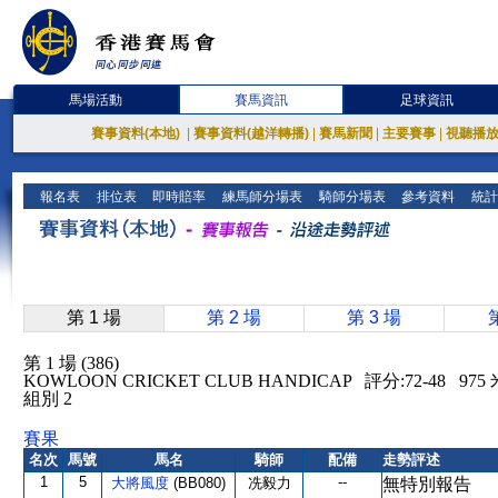
馬場活動
賽馬資訊
足球資訊
賽事資料(本地)
|
賽事資料(越洋轉播)
|
賽馬新聞
|
主要賽事
|
視聽播
報名表
排位表
即時賠率
練馬師分場表
騎師分場表
參考資料
統計
第 1 場
第 2 場
第 3 場
第 1 場 (386)
KOWLOON CRICKET CLUB HANDICAP 評分:72-48 9
組別 2
賽果
名次
馬號
馬名
騎師
配備
走勢評述
1
5
--
大將風度
(BB080)
冼毅力
無特別報告